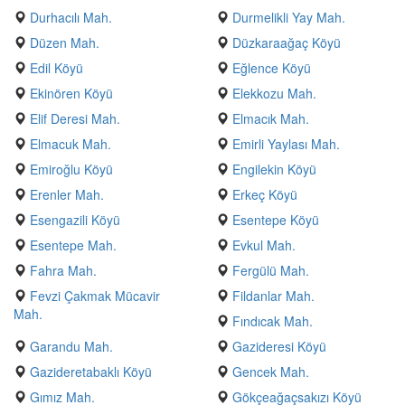
Durhacılı Mah.
Durmelikli Yay Mah.
Düzen Mah.
Düzkaraağaç Köyü
Edil Köyü
Eğlence Köyü
Ekinören Köyü
Elekkozu Mah.
Elif Deresi Mah.
Elmacık Mah.
Elmacuk Mah.
Emirli Yaylası Mah.
Emiroğlu Köyü
Engilekin Köyü
Erenler Mah.
Erkeç Köyü
Esengazili Köyü
Esentepe Köyü
Esentepe Mah.
Evkul Mah.
Fahra Mah.
Fergülü Mah.
Fevzi Çakmak Mücavir
Fildanlar Mah.
Mah.
Fındıcak Mah.
Garandu Mah.
Gazideresi Köyü
Gazideretabaklı Köyü
Gencek Mah.
Gımız Mah.
Gökçeağaçsakızı Köyü