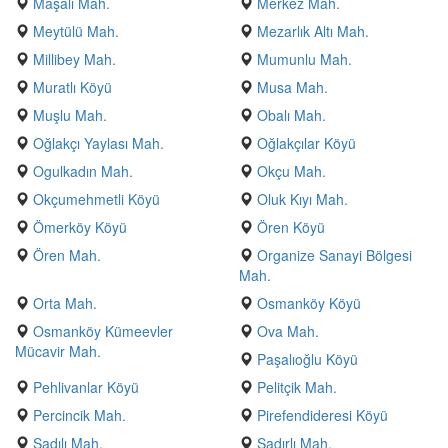
Maşalı Mah.
Merkez Mah.
Meytülü Mah.
Mezarlık Altı Mah.
Millibey Mah.
Mumunlu Mah.
Muratlı Köyü
Musa Mah.
Muşlu Mah.
Obalı Mah.
Oğlakçı Yaylası Mah.
Oğlakçılar Köyü
Ogulkadın Mah.
Okçu Mah.
Okçumehmetli Köyü
Oluk Kıyı Mah.
Ömerköy Köyü
Ören Köyü
Ören Mah.
Organize Sanayi Bölgesi
Mah.
Orta Mah.
Osmanköy Köyü
Osmanköy Kümeevler
Ova Mah.
Mücavir Mah.
Paşalıoğlu Köyü
Pehlivanlar Köyü
Pelitçik Mah.
Percincik Mah.
Pirefendideresi Köyü
Şadılı Mah.
Şadırlı Mah.