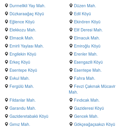
Durmelikli Yay Mah.
Düzen Mah.
Düzkaraağaç Köyü
Edil Köyü
Eğlence Köyü
Ekinören Köyü
Elekkozu Mah.
Elif Deresi Mah.
Elmacık Mah.
Elmacuk Mah.
Emirli Yaylası Mah.
Emiroğlu Köyü
Engilekin Köyü
Erenler Mah.
Erkeç Köyü
Esengazili Köyü
Esentepe Köyü
Esentepe Mah.
Evkul Mah.
Fahra Mah.
Fergülü Mah.
Fevzi Çakmak Mücavir
Mah.
Fildanlar Mah.
Fındıcak Mah.
Garandu Mah.
Gazideresi Köyü
Gazideretabaklı Köyü
Gencek Mah.
Gımız Mah.
Gökçeağaçsakızı Köyü