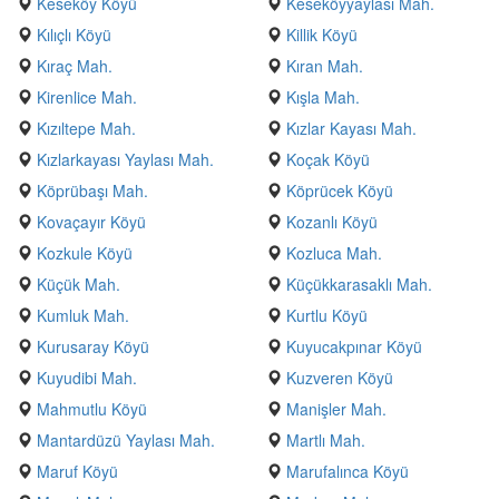
Keseköy Köyü
Keseköyyaylası Mah.
Kılıçlı Köyü
Killik Köyü
Kıraç Mah.
Kıran Mah.
Kirenlice Mah.
Kışla Mah.
Kızıltepe Mah.
Kızlar Kayası Mah.
Kızlarkayası Yaylası Mah.
Koçak Köyü
Köprübaşı Mah.
Köprücek Köyü
Kovaçayır Köyü
Kozanlı Köyü
Kozkule Köyü
Kozluca Mah.
Küçük Mah.
Küçükkarasaklı Mah.
Kumluk Mah.
Kurtlu Köyü
Kurusaray Köyü
Kuyucakpınar Köyü
Kuyudibi Mah.
Kuzveren Köyü
Mahmutlu Köyü
Manişler Mah.
Mantardüzü Yaylası Mah.
Martlı Mah.
Maruf Köyü
Marufalınca Köyü