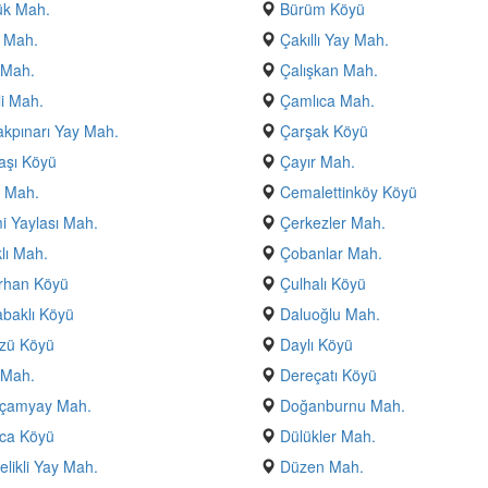
ük Mah.
Bürüm Köyü
 Mah.
Çakıllı Yay Mah.
 Mah.
Çalışkan Mah.
i Mah.
Çamlıca Mah.
kpınarı Yay Mah.
Çarşak Köyü
aşı Köyü
Çayır Mah.
 Mah.
Cemalettinköy Köyü
 Yaylası Mah.
Çerkezler Mah.
klı Mah.
Çobanlar Mah.
rhan Köyü
Çulhalı Köyü
baklı Köyü
Daluoğlu Mah.
zü Köyü
Daylı Köyü
 Mah.
Dereçatı Köyü
çamyay Mah.
Doğanburnu Mah.
ca Köyü
Dülükler Mah.
likli Yay Mah.
Düzen Mah.