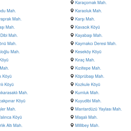
Karaçomak Mah.
ndu Mah.
Karaoluk Mah.
yaprak Mah.
Karşı Mah.
aşı Mah.
Kavacık Köyü
Dibi Mah.
Kayabaşı Mah.
önü Mah.
Kaymakcı Deresi Mah.
loğlu Mah.
Keseköy Köyü
 Köyü
Kıraç Mah.
 Mah.
Kızıltepe Mah.
k Köyü
Köprübaşı Mah.
lı Köyü
Kozkule Köyü
karasaklı Mah.
Kumluk Mah.
cakpınar Köyü
Kuyudibi Mah.
ler Mah.
Mantardüzü Yaylası Mah.
alınca Köyü
Maşalı Mah.
lık Altı Mah.
Millibey Mah.