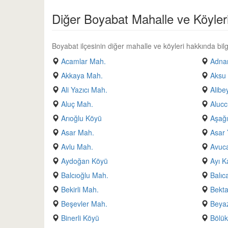
Diğer Boyabat Mahalle ve Köyler
Boyabat ilçesinin diğer mahalle ve köyleri hakkında bilgi
Acamlar Mah.
Adnan
Akkaya Mah.
Aksu
Ali Yazıcı Mah.
Alibe
Aluç Mah.
Alucc
Arıoğlu Köyü
Aşağı
Asar Mah.
Asar 
Avlu Mah.
Avuc
Aydoğan Köyü
Ayı K
Balcıoğlu Mah.
Balıc
Bekirli Mah.
Bekt
Beşevler Mah.
Beyaz
Binerli Köyü
Bölük