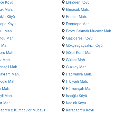
nce Köyü
Ekinören Köyü
ık Mah.
Elmacuk Mah.
ekin Köyü
Erenler Mah.
tepe Köyü
Esentepe Mah.
lü Mah.
Fevzi Çakmak Mücavir Mah.
ndu Mah.
Gazideresi Köyü
z Mah.
Gökçeağaçsakızı Köyü
ere Mah.
Gölet-Kertil Mah.
z Mah.
Gülbet Mah.
nağıl Mah.
Güzköy Mah.
bayram Mah.
Hacıyahya Mah.
oğlu Mah.
Hıbıyarlı Mah.
ı Mah.
Hürremşah Mah.
yli Mah.
Isaoğlu Köyü
ar Mah.
Kadınlı Köyü
aören 2 Kümeevler Mücavir
Karacaören Köyü