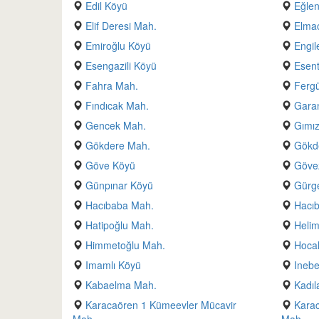
Edil Köyü
Eğle
Elif Deresi Mah.
Elmac
Emiroğlu Köyü
Engil
Esengazili Köyü
Esen
Fahra Mah.
Fergü
Fındıcak Mah.
Gara
Gencek Mah.
Gımı
Gökdere Mah.
Gökd
Göve Köyü
Göve
Günpınar Köyü
Gürge
Hacıbaba Mah.
Hacı
Hatipoğlu Mah.
Helim
Himmetoğlu Mah.
Hocal
Imamlı Köyü
Inebe
Kabaelma Mah.
Kadıl
Karacaören 1 Kümeevler Mücavir
Karac