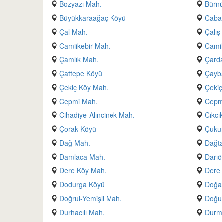
Bozyazı Mah.
Bürn
Büyükkaraağaç Köyü
Caba
Çal Mah.
Çalış
Camiikebir Mah.
Camil
Çamlık Mah.
Çarda
Çattepe Köyü
Çayb
Çekiç Köy Mah.
Çekiç
Cepmi Mah.
Cepmi
Cihadiye-Alıncinek Mah.
Cıkcı
Çorak Köyü
Çuku
Dağ Mah.
Dağta
Damlaca Mah.
Darıö
Dere Köy Mah.
Dere
Dodurga Köyü
Doğa
Doğrul-Yemişli Mah.
Doğu
Durhacılı Mah.
Durme