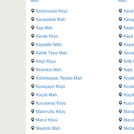
Mah.
Mah.
Karamusalı Köyü
Kara
Karasokak Mah.
Kara
Kaş Mah.
Kaşb
Kavak Köyü
Kaya 
Kayadibi Mah.
Kaya
Keklik Tepe Mah.
Kema
Kılıçlı Köyü
Killik
Kirenlice Mah.
Kışla
Kızlarkayası Yaylası Mah.
Koça
Kovaçayır Köyü
Kozan
Küçük Mah.
Küçük
Kurusaray Köyü
Kuyu
Mahmutlu Köyü
Maniş
Maruf Köyü
Maruf
Meytülü Mah.
Mezar