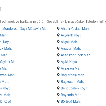
i
 edinmek ve haritalarını görüntüleyebilmek için aşağıdaki listeden ilgili y
 Menderes (Daylı Mücavir) Mah.
Ahlatlı Yaylası Mah.
 Mah.
Akyürük Köyü
yli Köyü
Alıçatı Mah.
uk Mah.
Anayurt Mah.
 Mah.
Aşağıköprücek Mah.
Yaylası Mah.
Aşıklı Köyü
a Mah.
Avzarağı Mah.
ayası Mah.
Bağlarbaşı Mah.
a Mah.
Başkesen Mah.
aş Köyü
Bengübelen Köyü
ıt Mah.
Beyzade Mah.
lü Köyü
Börüklü Mah.