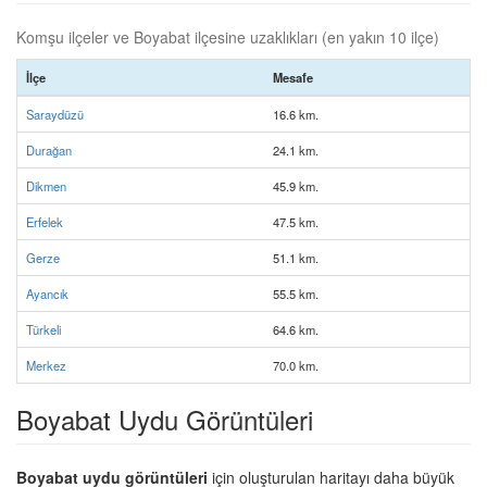
Komşu ilçeler ve Boyabat ilçesine uzaklıkları (en yakın 10 ilçe)
İlçe
Mesafe
Saraydüzü
16.6 km.
Durağan
24.1 km.
Dikmen
45.9 km.
Erfelek
47.5 km.
Gerze
51.1 km.
Ayancık
55.5 km.
Türkeli
64.6 km.
Merkez
70.0 km.
Boyabat Uydu Görüntüleri
Boyabat uydu görüntüleri
için oluşturulan haritayı daha büyük