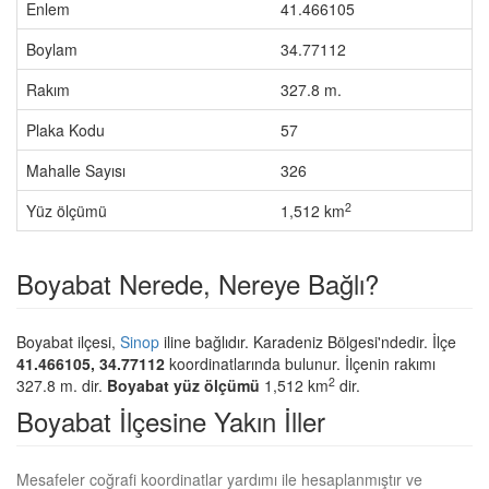
Enlem
41.466105
Boylam
34.77112
Rakım
327.8 m.
Plaka Kodu
57
Mahalle Sayısı
326
2
Yüz ölçümü
1,512 km
Boyabat Nerede, Nereye Bağlı?
Boyabat ilçesi,
Sinop
iline bağlıdır. Karadeniz Bölgesi'ndedir. İlçe
41.466105, 34.77112
koordinatlarında bulunur. İlçenin rakımı
2
327.8 m. dir.
Boyabat yüz ölçümü
1,512 km
dir.
Boyabat İlçesine Yakın İller
Mesafeler coğrafi koordinatlar yardımı ile hesaplanmıştır ve