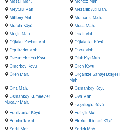
Maşalı Mah.
Merkez Mah.
Meytülü Mah.
Mezarlık Altı Mah.
Millibey Mah.
Mumunlu Mah.
Muratlı Köyü
Musa Mah.
Muşlu Mah.
Obalı Mah.
Oğlakçı Yaylası Mah.
Oğlakçılar Köyü
Ogulkadın Mah.
Okçu Mah.
Okçumehmetli Köyü
Oluk Kıyı Mah.
Ömerköy Köyü
Ören Köyü
Ören Mah.
Organize Sanayi Bölgesi
Mah.
Orta Mah.
Osmanköy Köyü
Osmanköy Kümeevler
Ova Mah.
Mücavir Mah.
Paşalıoğlu Köyü
Pehlivanlar Köyü
Pelitçik Mah.
Percincik Mah.
Pirefendideresi Köyü
Şadılı Mah.
Şadırlı Mah.