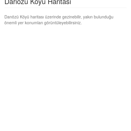
Darıözü Köyü Haritası
Darıözü Köyü haritası üzerinde gezinebilir, yakın bulunduğu
önemli yer konumları görüntüleyebilirsiniz.