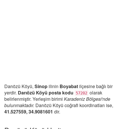
Darıözü Köyü,
Sinop
ilinin
Boyabat
ilçesine bağlı bir
yerdir.
Darıözü Köyü posta kodu
olarak
57202
belirlenmiştir. Yerleşim birimi
Karadeniz Bölgesi'nde
bulunmaktadır.
Darıözü Köyü coğrafi koordinatları ise,
41.527559, 34.9081601
dir.