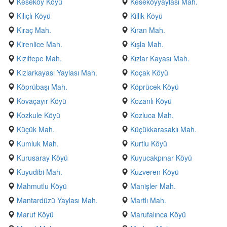
Keseköy Köyü
Keseköyyaylası Mah.
Kılıçlı Köyü
Killik Köyü
Kıraç Mah.
Kıran Mah.
Kirenlice Mah.
Kışla Mah.
Kızıltepe Mah.
Kızlar Kayası Mah.
Kızlarkayası Yaylası Mah.
Koçak Köyü
Köprübaşı Mah.
Köprücek Köyü
Kovaçayır Köyü
Kozanlı Köyü
Kozkule Köyü
Kozluca Mah.
Küçük Mah.
Küçükkarasaklı Mah.
Kumluk Mah.
Kurtlu Köyü
Kurusaray Köyü
Kuyucakpınar Köyü
Kuyudibi Mah.
Kuzveren Köyü
Mahmutlu Köyü
Manişler Mah.
Mantardüzü Yaylası Mah.
Martlı Mah.
Maruf Köyü
Marufalınca Köyü