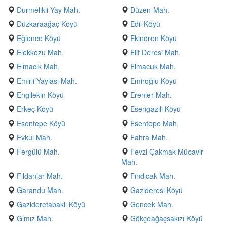
Durmelikli Yay Mah.
Düzen Mah.
Düzkaraağaç Köyü
Edil Köyü
Eğlence Köyü
Ekinören Köyü
Elekkozu Mah.
Elif Deresi Mah.
Elmacık Mah.
Elmacuk Mah.
Emirli Yaylası Mah.
Emiroğlu Köyü
Engilekin Köyü
Erenler Mah.
Erkeç Köyü
Esengazili Köyü
Esentepe Köyü
Esentepe Mah.
Evkul Mah.
Fahra Mah.
Fergülü Mah.
Fevzi Çakmak Mücavir
Mah.
Fildanlar Mah.
Fındıcak Mah.
Garandu Mah.
Gazideresi Köyü
Gazideretabaklı Köyü
Gencek Mah.
Gımız Mah.
Gökçeağaçsakızı Köyü