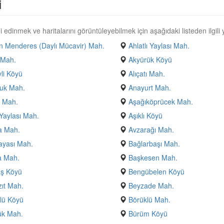
i
 edinmek ve haritalarını görüntüleyebilmek için aşağıdaki listeden ilgili y
 Menderes (Daylı Mücavir) Mah.
Ahlatlı Yaylası Mah.
 Mah.
Akyürük Köyü
yli Köyü
Alıçatı Mah.
uk Mah.
Anayurt Mah.
 Mah.
Aşağıköprücek Mah.
Yaylası Mah.
Aşıklı Köyü
a Mah.
Avzarağı Mah.
ayası Mah.
Bağlarbaşı Mah.
a Mah.
Başkesen Mah.
aş Köyü
Bengübelen Köyü
ıt Mah.
Beyzade Mah.
lü Köyü
Börüklü Mah.
ük Mah.
Bürüm Köyü