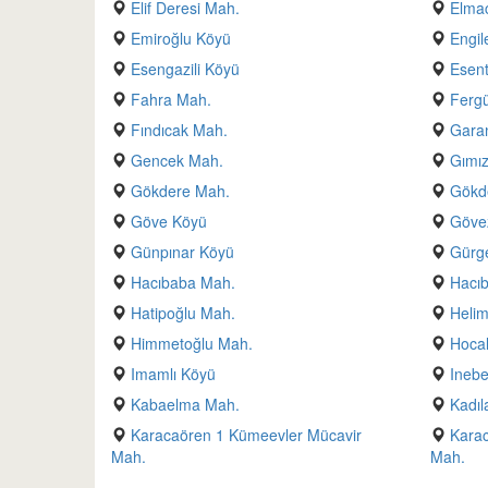
Elif Deresi Mah.
Elmac
Emiroğlu Köyü
Engil
Esengazili Köyü
Esen
Fahra Mah.
Fergü
Fındıcak Mah.
Gara
Gencek Mah.
Gımı
Gökdere Mah.
Gökd
Göve Köyü
Göve
Günpınar Köyü
Gürge
Hacıbaba Mah.
Hacı
Hatipoğlu Mah.
Helim
Himmetoğlu Mah.
Hocal
Imamlı Köyü
Inebe
Kabaelma Mah.
Kadıl
Karacaören 1 Kümeevler Mücavir
Karac
Mah.
Mah.