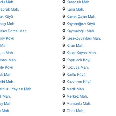
ndu Mah.
Karaoluk Mah.
yaprak Mah.
Karşı Mah.
ık Köyü
Kavak Çayırı Mah.
başı Mah.
Kayaboğazı Köyü
kcı Deresi Mah.
Kaymaloğlu Mah.
köy Köyü
Keseköyyaylası Mah.
 Mah.
Kıran Mah.
tepe Mah.
Kızlar Kayası Mah.
übaşı Mah.
Köprücek Köyü
ule Köyü
Kozluca Mah.
uk Mah.
Kurtlu Köyü
ibi Mah.
Kuzveren Köyü
rdüzü Yaylası Mah.
Martlı Mah.
ı Mah.
Merkez Mah.
bey Mah.
Mumunlu Mah.
u Mah.
Obalı Mah.