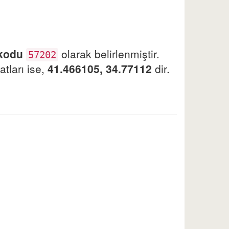
 kodu
olarak belirlenmiştir.
57202
tları ise,
41.466105, 34.77112
dir.