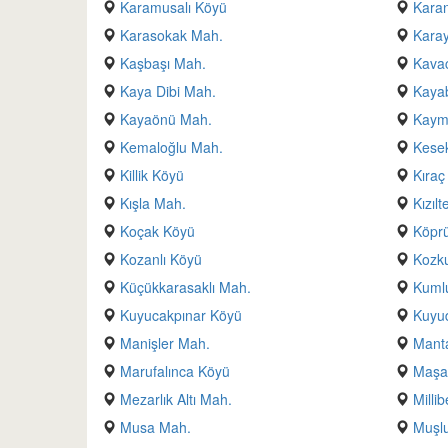
Karamusalı Köyü
Kara
Karasokak Mah.
Kara
Kaşbaşı Mah.
Kavac
Kaya Dibi Mah.
Kaya
Kayaönü Mah.
Kayma
Kemaloğlu Mah.
Kese
Killik Köyü
Kıraç
Kışla Mah.
Kızıl
Koçak Köyü
Köpr
Kozanlı Köyü
Kozk
Küçükkarasaklı Mah.
Kuml
Kuyucakpınar Köyü
Kuyud
Manişler Mah.
Manta
Marufalınca Köyü
Maşal
Mezarlık Altı Mah.
Milli
Musa Mah.
Muşl