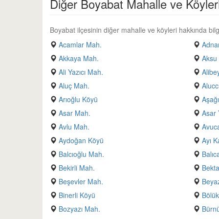
Diğer Boyabat Mahalle ve Köyler
Boyabat ilçesinin diğer mahalle ve köyleri hakkında bilgi
Acamlar Mah.
Adnan
Akkaya Mah.
Aksu
Ali Yazıcı Mah.
Alibe
Aluç Mah.
Alucc
Arıoğlu Köyü
Aşağı
Asar Mah.
Asar 
Avlu Mah.
Avuc
Aydoğan Köyü
Ayı K
Balcıoğlu Mah.
Balıc
Bekirli Mah.
Bekt
Beşevler Mah.
Beyaz
Binerli Köyü
Bölük
Bozyazı Mah.
Bürn