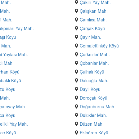
 Mah.
Çakıllı Yay Mah.
 Mah.
Çalışkan Mah.
i Mah.
Çamlıca Mah.
kpınarı Yay Mah.
Çarşak Köyü
aşı Köyü
Çayır Mah.
 Mah.
Cemalettinköy Köyü
 Yaylası Mah.
Çerkezler Mah.
klı Mah.
Çobanlar Mah.
rhan Köyü
Çulhalı Köyü
baklı Köyü
Daluoğlu Mah.
zü Köyü
Daylı Köyü
 Mah.
Dereçatı Köyü
çamyay Mah.
Doğanburnu Mah.
ca Köyü
Dülükler Mah.
likli Yay Mah.
Düzen Mah.
nce Köyü
Ekinören Köyü