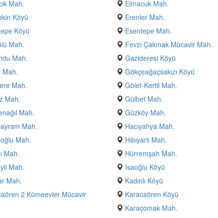
ık Mah.
Elmacuk Mah.
ekin Köyü
Erenler Mah.
tepe Köyü
Esentepe Mah.
lü Mah.
Fevzi Çakmak Mücavir Mah.
ndu Mah.
Gazideresi Köyü
z Mah.
Gökçeağaçsakızı Köyü
ere Mah.
Gölet-Kertil Mah.
z Mah.
Gülbet Mah.
nağıl Mah.
Güzköy Mah.
bayram Mah.
Hacıyahya Mah.
oğlu Mah.
Hıbıyarlı Mah.
ı Mah.
Hürremşah Mah.
yli Mah.
Isaoğlu Köyü
ar Mah.
Kadınlı Köyü
aören 2 Kümeevler Mücavir
Karacaören Köyü
Karaçomak Mah.