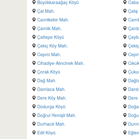
Büyükkaraağaç Köyü
Caba
Çal Mah.
Çalış
Camiikebir Mah.
Camil
Çamlık Mah.
Çarda
Çattepe Köyü
Çayb
Çekiç Köy Mah.
Çekiç
Cepmi Mah.
Cepmi
Cihadiye-Alıncinek Mah.
Cıkcı
Çorak Köyü
Çuku
Dağ Mah.
Dağta
Damlaca Mah.
Darıö
Dere Köy Mah.
Dere
Dodurga Köyü
Doğa
Doğrul-Yemişli Mah.
Doğu
Durhacılı Mah.
Durme
Edil Köyü
Eğle