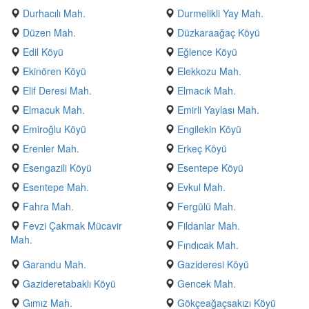
Durhacılı Mah.
Durmelikli Yay Mah.
Düzen Mah.
Düzkaraağaç Köyü
Edil Köyü
Eğlence Köyü
Ekinören Köyü
Elekkozu Mah.
Elif Deresi Mah.
Elmacık Mah.
Elmacuk Mah.
Emirli Yaylası Mah.
Emiroğlu Köyü
Engilekin Köyü
Erenler Mah.
Erkeç Köyü
Esengazili Köyü
Esentepe Köyü
Esentepe Mah.
Evkul Mah.
Fahra Mah.
Fergülü Mah.
Fevzi Çakmak Mücavir
Fildanlar Mah.
Mah.
Fındıcak Mah.
Garandu Mah.
Gazideresi Köyü
Gazideretabaklı Köyü
Gencek Mah.
Gımız Mah.
Gökçeağaçsakızı Köyü