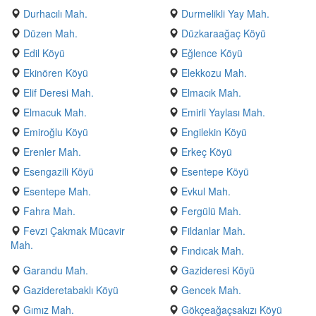
Durhacılı Mah.
Durmelikli Yay Mah.
Düzen Mah.
Düzkaraağaç Köyü
Edil Köyü
Eğlence Köyü
Ekinören Köyü
Elekkozu Mah.
Elif Deresi Mah.
Elmacık Mah.
Elmacuk Mah.
Emirli Yaylası Mah.
Emiroğlu Köyü
Engilekin Köyü
Erenler Mah.
Erkeç Köyü
Esengazili Köyü
Esentepe Köyü
Esentepe Mah.
Evkul Mah.
Fahra Mah.
Fergülü Mah.
Fevzi Çakmak Mücavir
Fildanlar Mah.
Mah.
Fındıcak Mah.
Garandu Mah.
Gazideresi Köyü
Gazideretabaklı Köyü
Gencek Mah.
Gımız Mah.
Gökçeağaçsakızı Köyü