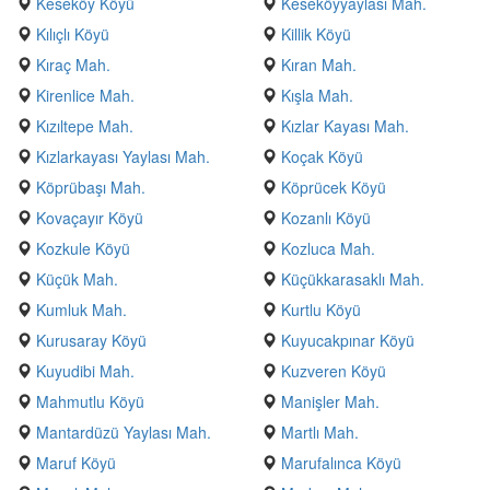
Keseköy Köyü
Keseköyyaylası Mah.
Kılıçlı Köyü
Killik Köyü
Kıraç Mah.
Kıran Mah.
Kirenlice Mah.
Kışla Mah.
Kızıltepe Mah.
Kızlar Kayası Mah.
Kızlarkayası Yaylası Mah.
Koçak Köyü
Köprübaşı Mah.
Köprücek Köyü
Kovaçayır Köyü
Kozanlı Köyü
Kozkule Köyü
Kozluca Mah.
Küçük Mah.
Küçükkarasaklı Mah.
Kumluk Mah.
Kurtlu Köyü
Kurusaray Köyü
Kuyucakpınar Köyü
Kuyudibi Mah.
Kuzveren Köyü
Mahmutlu Köyü
Manişler Mah.
Mantardüzü Yaylası Mah.
Martlı Mah.
Maruf Köyü
Marufalınca Köyü