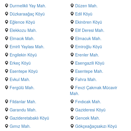
Durmelikli Yay Mah.
Düzen Mah.
Düzkaraağaç Köyü
Edil Köyü
Eğlence Köyü
Ekinören Köyü
Elekkozu Mah.
Elif Deresi Mah.
Elmacık Mah.
Elmacuk Mah.
Emirli Yaylası Mah.
Emiroğlu Köyü
Engilekin Köyü
Erenler Mah.
Erkeç Köyü
Esengazili Köyü
Esentepe Köyü
Esentepe Mah.
Evkul Mah.
Fahra Mah.
Fergülü Mah.
Fevzi Çakmak Mücavir
Mah.
Fildanlar Mah.
Fındıcak Mah.
Garandu Mah.
Gazideresi Köyü
Gazideretabaklı Köyü
Gencek Mah.
Gımız Mah.
Gökçeağaçsakızı Köyü