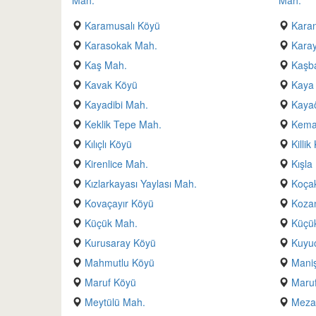
Mah.
Mah.
Karamusalı Köyü
Kara
Karasokak Mah.
Kara
Kaş Mah.
Kaşb
Kavak Köyü
Kaya 
Kayadibi Mah.
Kaya
Keklik Tepe Mah.
Kema
Kılıçlı Köyü
Killik
Kirenlice Mah.
Kışla
Kızlarkayası Yaylası Mah.
Koça
Kovaçayır Köyü
Kozan
Küçük Mah.
Küçük
Kurusaray Köyü
Kuyu
Mahmutlu Köyü
Maniş
Maruf Köyü
Maruf
Meytülü Mah.
Mezar