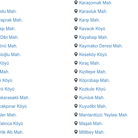
Karaçomak Mah.
ndu Mah.
Karaoluk Mah.
yaprak Mah.
Karşı Mah.
aşı Mah.
Kavacık Köyü
Dibi Mah.
Kayabaşı Mah.
önü Mah.
Kaymakcı Deresi Mah.
loğlu Mah.
Keseköy Köyü
 Köyü
Kıraç Mah.
 Mah.
Kızıltepe Mah.
k Köyü
Köprübaşı Mah.
lı Köyü
Kozkule Köyü
karasaklı Mah.
Kumluk Mah.
cakpınar Köyü
Kuyudibi Mah.
ler Mah.
Mantardüzü Yaylası Mah.
alınca Köyü
Maşalı Mah.
lık Altı Mah.
Millibey Mah.