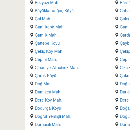
Bozyazı Mah.
Bürn
Büyükkaraağaç Köyü
Caba
Çal Mah.
Çalış
Camiikebir Mah.
Camil
Çamlık Mah.
Çarda
Çattepe Köyü
Çayb
Çekiç Köy Mah.
Çekiç
Cepmi Mah.
Cepmi
Cihadiye-Alıncinek Mah.
Cıkcı
Çorak Köyü
Çuku
Dağ Mah.
Dağta
Damlaca Mah.
Darıö
Dere Köy Mah.
Dere
Dodurga Köyü
Doğa
Doğrul-Yemişli Mah.
Doğu
Durhacılı Mah.
Durme