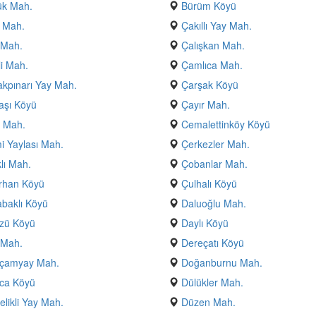
ük Mah.
Bürüm Köyü
 Mah.
Çakıllı Yay Mah.
 Mah.
Çalışkan Mah.
i Mah.
Çamlıca Mah.
kpınarı Yay Mah.
Çarşak Köyü
aşı Köyü
Çayır Mah.
 Mah.
Cemalettinköy Köyü
 Yaylası Mah.
Çerkezler Mah.
klı Mah.
Çobanlar Mah.
rhan Köyü
Çulhalı Köyü
baklı Köyü
Daluoğlu Mah.
zü Köyü
Daylı Köyü
 Mah.
Dereçatı Köyü
çamyay Mah.
Doğanburnu Mah.
ca Köyü
Dülükler Mah.
likli Yay Mah.
Düzen Mah.