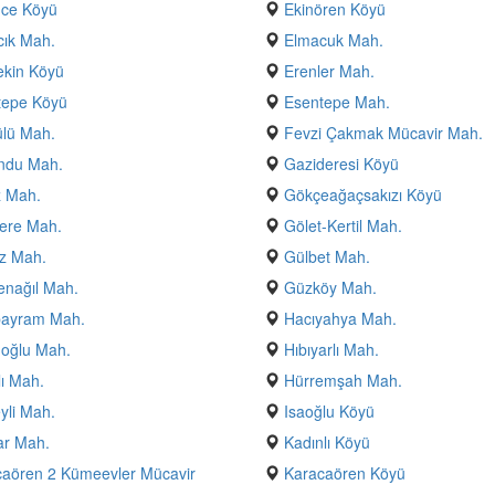
nce Köyü
Ekinören Köyü
ık Mah.
Elmacuk Mah.
ekin Köyü
Erenler Mah.
tepe Köyü
Esentepe Mah.
lü Mah.
Fevzi Çakmak Mücavir Mah.
ndu Mah.
Gazideresi Köyü
z Mah.
Gökçeağaçsakızı Köyü
ere Mah.
Gölet-Kertil Mah.
z Mah.
Gülbet Mah.
nağıl Mah.
Güzköy Mah.
bayram Mah.
Hacıyahya Mah.
oğlu Mah.
Hıbıyarlı Mah.
ı Mah.
Hürremşah Mah.
yli Mah.
Isaoğlu Köyü
ar Mah.
Kadınlı Köyü
aören 2 Kümeevler Mücavir
Karacaören Köyü