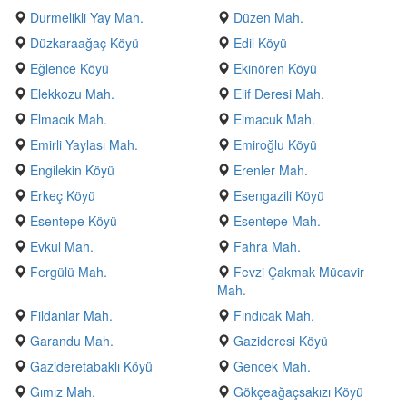
Durmelikli Yay Mah.
Düzen Mah.
Düzkaraağaç Köyü
Edil Köyü
Eğlence Köyü
Ekinören Köyü
Elekkozu Mah.
Elif Deresi Mah.
Elmacık Mah.
Elmacuk Mah.
Emirli Yaylası Mah.
Emiroğlu Köyü
Engilekin Köyü
Erenler Mah.
Erkeç Köyü
Esengazili Köyü
Esentepe Köyü
Esentepe Mah.
Evkul Mah.
Fahra Mah.
Fergülü Mah.
Fevzi Çakmak Mücavir
Mah.
Fildanlar Mah.
Fındıcak Mah.
Garandu Mah.
Gazideresi Köyü
Gazideretabaklı Köyü
Gencek Mah.
Gımız Mah.
Gökçeağaçsakızı Köyü