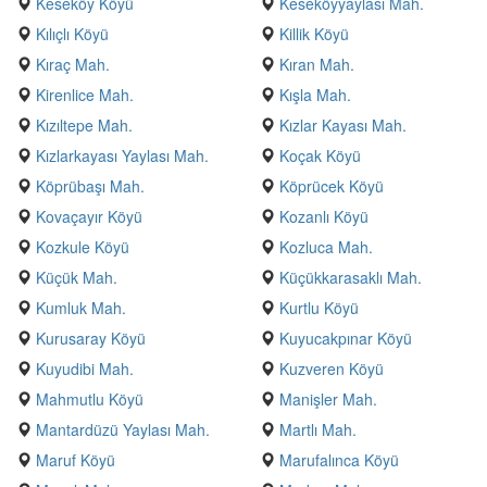
Keseköy Köyü
Keseköyyaylası Mah.
Kılıçlı Köyü
Killik Köyü
Kıraç Mah.
Kıran Mah.
Kirenlice Mah.
Kışla Mah.
Kızıltepe Mah.
Kızlar Kayası Mah.
Kızlarkayası Yaylası Mah.
Koçak Köyü
Köprübaşı Mah.
Köprücek Köyü
Kovaçayır Köyü
Kozanlı Köyü
Kozkule Köyü
Kozluca Mah.
Küçük Mah.
Küçükkarasaklı Mah.
Kumluk Mah.
Kurtlu Köyü
Kurusaray Köyü
Kuyucakpınar Köyü
Kuyudibi Mah.
Kuzveren Köyü
Mahmutlu Köyü
Manişler Mah.
Mantardüzü Yaylası Mah.
Martlı Mah.
Maruf Köyü
Marufalınca Köyü