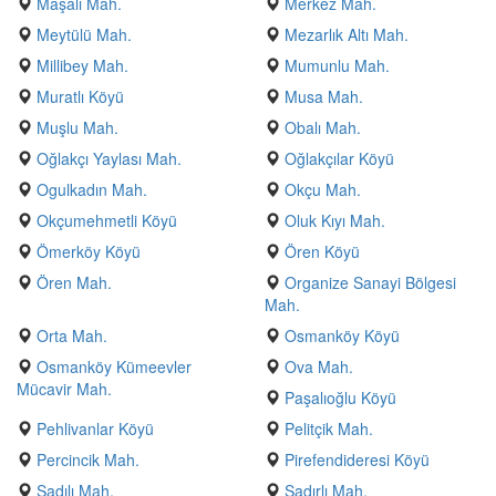
Maşalı Mah.
Merkez Mah.
Meytülü Mah.
Mezarlık Altı Mah.
Millibey Mah.
Mumunlu Mah.
Muratlı Köyü
Musa Mah.
Muşlu Mah.
Obalı Mah.
Oğlakçı Yaylası Mah.
Oğlakçılar Köyü
Ogulkadın Mah.
Okçu Mah.
Okçumehmetli Köyü
Oluk Kıyı Mah.
Ömerköy Köyü
Ören Köyü
Ören Mah.
Organize Sanayi Bölgesi
Mah.
Orta Mah.
Osmanköy Köyü
Osmanköy Kümeevler
Ova Mah.
Mücavir Mah.
Paşalıoğlu Köyü
Pehlivanlar Köyü
Pelitçik Mah.
Percincik Mah.
Pirefendideresi Köyü
Şadılı Mah.
Şadırlı Mah.