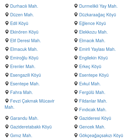
Durhacılı Mah.
Durmelikli Yay Mah.
Düzen Mah.
Düzkaraağaç Köyü
Edil Köyü
Eğlence Köyü
Ekinören Köyü
Elekkozu Mah.
Elif Deresi Mah.
Elmacık Mah.
Elmacuk Mah.
Emirli Yaylası Mah.
Emiroğlu Köyü
Engilekin Köyü
Erenler Mah.
Erkeç Köyü
Esengazili Köyü
Esentepe Köyü
Esentepe Mah.
Evkul Mah.
Fahra Mah.
Fergülü Mah.
Fevzi Çakmak Mücavir
Fildanlar Mah.
Mah.
Fındıcak Mah.
Garandu Mah.
Gazideresi Köyü
Gazideretabaklı Köyü
Gencek Mah.
Gımız Mah.
Gökçeağaçsakızı Köyü