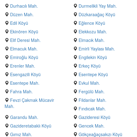
Durhacılı Mah.
Durmelikli Yay Mah.
Düzen Mah.
Düzkaraağaç Köyü
Edil Köyü
Eğlence Köyü
Ekinören Köyü
Elekkozu Mah.
Elif Deresi Mah.
Elmacık Mah.
Elmacuk Mah.
Emirli Yaylası Mah.
Emiroğlu Köyü
Engilekin Köyü
Erenler Mah.
Erkeç Köyü
Esengazili Köyü
Esentepe Köyü
Esentepe Mah.
Evkul Mah.
Fahra Mah.
Fergülü Mah.
Fevzi Çakmak Mücavir
Fildanlar Mah.
Mah.
Fındıcak Mah.
Garandu Mah.
Gazideresi Köyü
Gazideretabaklı Köyü
Gencek Mah.
Gımız Mah.
Gökçeağaçsakızı Köyü