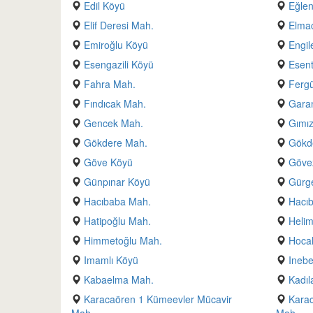
Edil Köyü
Eğle
Elif Deresi Mah.
Elmac
Emiroğlu Köyü
Engil
Esengazili Köyü
Esen
Fahra Mah.
Fergü
Fındıcak Mah.
Gara
Gencek Mah.
Gımı
Gökdere Mah.
Gökd
Göve Köyü
Göve
Günpınar Köyü
Gürge
Hacıbaba Mah.
Hacı
Hatipoğlu Mah.
Helim
Himmetoğlu Mah.
Hocal
Imamlı Köyü
Inebe
Kabaelma Mah.
Kadıl
Karacaören 1 Kümeevler Mücavir
Karac