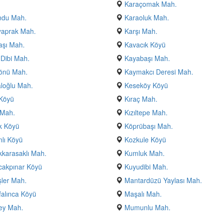
Karaçomak Mah.
ndu Mah.
Karaoluk Mah.
yaprak Mah.
Karşı Mah.
aşı Mah.
Kavacık Köyü
Dibi Mah.
Kayabaşı Mah.
önü Mah.
Kaymakcı Deresi Mah.
loğlu Mah.
Keseköy Köyü
 Köyü
Kıraç Mah.
 Mah.
Kızıltepe Mah.
k Köyü
Köprübaşı Mah.
lı Köyü
Kozkule Köyü
karasaklı Mah.
Kumluk Mah.
cakpınar Köyü
Kuyudibi Mah.
ler Mah.
Mantardüzü Yaylası Mah.
alınca Köyü
Maşalı Mah.
bey Mah.
Mumunlu Mah.