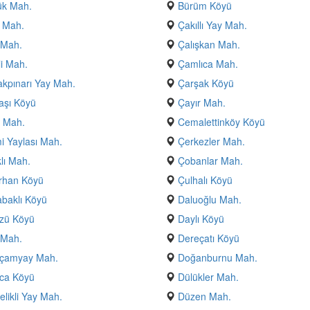
ük Mah.
Bürüm Köyü
 Mah.
Çakıllı Yay Mah.
 Mah.
Çalışkan Mah.
i Mah.
Çamlıca Mah.
kpınarı Yay Mah.
Çarşak Köyü
aşı Köyü
Çayır Mah.
 Mah.
Cemalettinköy Köyü
 Yaylası Mah.
Çerkezler Mah.
klı Mah.
Çobanlar Mah.
rhan Köyü
Çulhalı Köyü
baklı Köyü
Daluoğlu Mah.
zü Köyü
Daylı Köyü
 Mah.
Dereçatı Köyü
çamyay Mah.
Doğanburnu Mah.
ca Köyü
Dülükler Mah.
likli Yay Mah.
Düzen Mah.