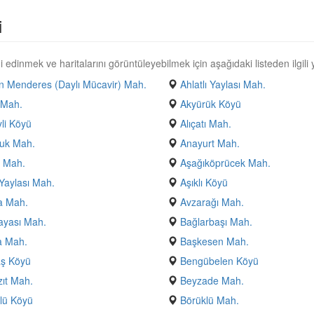
i
 edinmek ve haritalarını görüntüleyebilmek için aşağıdaki listeden ilgili y
 Menderes (Daylı Mücavir) Mah.
Ahlatlı Yaylası Mah.
 Mah.
Akyürük Köyü
yli Köyü
Alıçatı Mah.
uk Mah.
Anayurt Mah.
 Mah.
Aşağıköprücek Mah.
Yaylası Mah.
Aşıklı Köyü
a Mah.
Avzarağı Mah.
ayası Mah.
Bağlarbaşı Mah.
a Mah.
Başkesen Mah.
aş Köyü
Bengübelen Köyü
ıt Mah.
Beyzade Mah.
lü Köyü
Börüklü Mah.