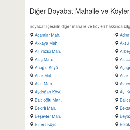
Diğer Boyabat Mahalle ve Köyler
Boyabat ilçesinin diğer mahalle ve köyleri hakkında bilgi
Acamlar Mah.
Adnan
Akkaya Mah.
Aksu
Ali Yazıcı Mah.
Alibe
Aluç Mah.
Alucc
Arıoğlu Köyü
Aşağı
Asar Mah.
Asar 
Avlu Mah.
Avuc
Aydoğan Köyü
Ayı K
Balcıoğlu Mah.
Balıc
Bekirli Mah.
Bekt
Beşevler Mah.
Beyaz
Binerli Köyü
Bölük