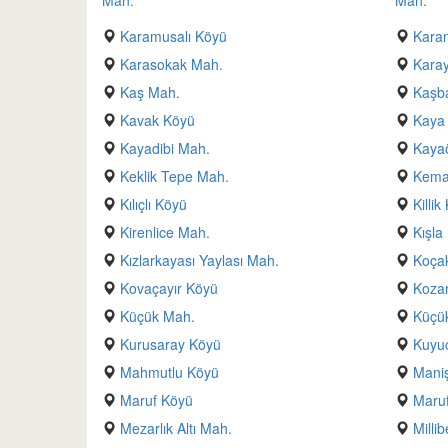
Mah.
Mah.
Karamusalı Köyü
Kara
Karasokak Mah.
Kara
Kaş Mah.
Kaşb
Kavak Köyü
Kaya 
Kayadibi Mah.
Kaya
Keklik Tepe Mah.
Kema
Kılıçlı Köyü
Killik
Kirenlice Mah.
Kışla
Kızlarkayası Yaylası Mah.
Koça
Kovaçayır Köyü
Kozan
Küçük Mah.
Küçük
Kurusaray Köyü
Kuyu
Mahmutlu Köyü
Maniş
Maruf Köyü
Maruf
Mezarlık Altı Mah.
Milli