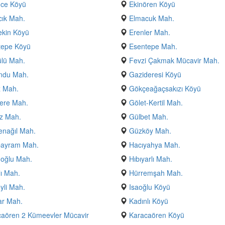
nce Köyü
Ekinören Köyü
ık Mah.
Elmacuk Mah.
ekin Köyü
Erenler Mah.
tepe Köyü
Esentepe Mah.
lü Mah.
Fevzi Çakmak Mücavir Mah.
ndu Mah.
Gazideresi Köyü
z Mah.
Gökçeağaçsakızı Köyü
ere Mah.
Gölet-Kertil Mah.
z Mah.
Gülbet Mah.
nağıl Mah.
Güzköy Mah.
bayram Mah.
Hacıyahya Mah.
oğlu Mah.
Hıbıyarlı Mah.
ı Mah.
Hürremşah Mah.
yli Mah.
Isaoğlu Köyü
ar Mah.
Kadınlı Köyü
aören 2 Kümeevler Mücavir
Karacaören Köyü