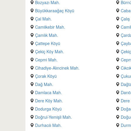
Bozyazı Mah.
Bürn
Büyükkaraağaç Köyü
Caba
Çal Mah.
Çalış
Camiikebir Mah.
Camil
Çamlık Mah.
Çarda
Çattepe Köyü
Çayb
Çekiç Köy Mah.
Çekiç
Cepmi Mah.
Cepmi
Cihadiye-Alıncinek Mah.
Cıkcı
Çorak Köyü
Çuku
Dağ Mah.
Dağta
Damlaca Mah.
Darıö
Dere Köy Mah.
Dere
Dodurga Köyü
Doğa
Doğrul-Yemişli Mah.
Doğu
Durhacılı Mah.
Durme