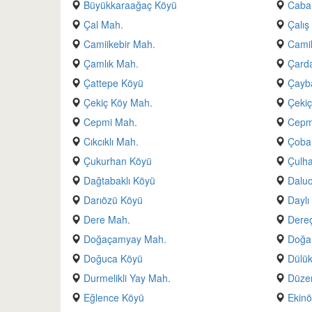
Büyükkaraağaç Köyü
Caba
Çal Mah.
Çalış
Camiikebir Mah.
Camil
Çamlık Mah.
Çarda
Çattepe Köyü
Çayb
Çekiç Köy Mah.
Çekiç
Cepmi Mah.
Cepmi
Cıkcıklı Mah.
Çoba
Çukurhan Köyü
Çulha
Dağtabaklı Köyü
Daluo
Darıözü Köyü
Daylı
Dere Mah.
Dereç
Doğaçamyay Mah.
Doğa
Doğuca Köyü
Dülük
Durmelikli Yay Mah.
Düze
Eğlence Köyü
Ekinö