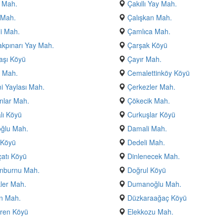
 Mah.
Çakıllı Yay Mah.
 Mah.
Çalışkan Mah.
i Mah.
Çamlıca Mah.
kpınarı Yay Mah.
Çarşak Köyü
aşı Köyü
Çayır Mah.
 Mah.
Cemalettinköy Köyü
 Yaylası Mah.
Çerkezler Mah.
nlar Mah.
Çökecik Mah.
lı Köyü
Curkuşlar Köyü
ğlu Mah.
Damali Mah.
 Köyü
Dedeli Mah.
atı Köyü
Dinlenecek Mah.
nburnu Mah.
Doğrul Köyü
ler Mah.
Dumanoğlu Mah.
n Mah.
Düzkaraağaç Köyü
ren Köyü
Elekkozu Mah.