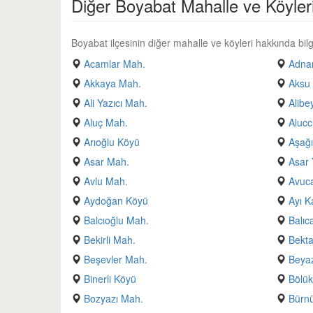
Diğer Boyabat Mahalle ve Köyler
Boyabat ilçesinin diğer mahalle ve köyleri hakkında bilgi
Acamlar Mah.
Adnan
Akkaya Mah.
Aksu
Ali Yazıcı Mah.
Alibe
Aluç Mah.
Alucc
Arıoğlu Köyü
Aşağı
Asar Mah.
Asar 
Avlu Mah.
Avuc
Aydoğan Köyü
Ayı K
Balcıoğlu Mah.
Balıc
Bekirli Mah.
Bekt
Beşevler Mah.
Beyaz
Binerli Köyü
Bölük
Bozyazı Mah.
Bürn