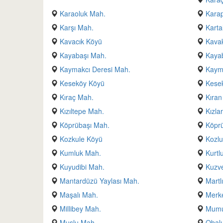
Karaoluk Mah.
Kara
Karşı Mah.
Karta
Kavacık Köyü
Kavak
Kayabaşı Mah.
Kaya
Kaymakcı Deresi Mah.
Kaym
Keseköy Köyü
Kesek
Kıraç Mah.
Kıran
Kızıltepe Mah.
Kızla
Köprübaşı Mah.
Köpr
Kozkule Köyü
Kozl
Kumluk Mah.
Kurtl
Kuyudibi Mah.
Kuzv
Mantardüzü Yaylası Mah.
Martl
Maşalı Mah.
Merk
Millibey Mah.
Mumu
Muşlu Mah.
Obalı