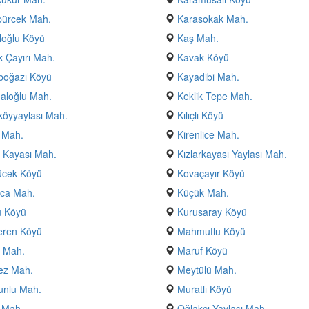
pürcek Mah.
Karasokak Mah.
loğlu Köyü
Kaş Mah.
 Çayırı Mah.
Kavak Köyü
boğazı Köyü
Kayadibi Mah.
aloğlu Mah.
Keklik Tepe Mah.
öyyaylası Mah.
Kılıçlı Köyü
 Mah.
Kirenlice Mah.
r Kayası Mah.
Kızlarkayası Yaylası Mah.
ücek Köyü
Kovaçayır Köyü
uca Mah.
Küçük Mah.
u Köyü
Kurusaray Köyü
eren Köyü
Mahmutlu Köyü
ı Mah.
Maruf Köyü
ez Mah.
Meytülü Mah.
nlu Mah.
Muratlı Köyü
 Mah.
Oğlakçı Yaylası Mah.