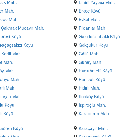
cuk Mah.
Emirli Yaylası Mah.
er Mah.
Erkeç Köyü
tepe Mah.
Evkul Mah.
i Çakmak Mücavir Mah.
Fildanlar Mah.
eresi Köyü
Gazideretabaklı Köyü
eağaçsakızı Köyü
Gökçukur Köyü
-Kertil Mah.
Göllü Mah.
t Mah.
Güney Mah.
öy Mah.
Hacıahmetli Köyü
yahya Mah.
Hamzalı Köyü
arlı Mah.
Hıdırlı Mah.
emşah Mah.
Ilıcaköy Köyü
lu Köyü
Ispiroğlu Mah.
lı Köyü
Karaburun Mah.
caören Köyü
Karaçayır Mah.
çukur Mah.
Karamusalı Köyü