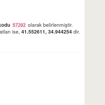
 kodu
olarak belirlenmiştir.
57202
tları ise,
41.552611, 34.944254
dir.