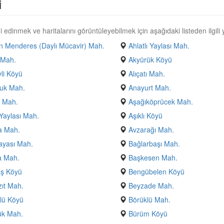
i
 edinmek ve haritalarını görüntüleyebilmek için aşağıdaki listeden ilgili y
 Menderes (Daylı Mücavir) Mah.
Ahlatlı Yaylası Mah.
 Mah.
Akyürük Köyü
yli Köyü
Alıçatı Mah.
uk Mah.
Anayurt Mah.
 Mah.
Aşağıköprücek Mah.
Yaylası Mah.
Aşıklı Köyü
a Mah.
Avzarağı Mah.
ayası Mah.
Bağlarbaşı Mah.
a Mah.
Başkesen Mah.
aş Köyü
Bengübelen Köyü
ıt Mah.
Beyzade Mah.
lü Köyü
Börüklü Mah.
ük Mah.
Bürüm Köyü