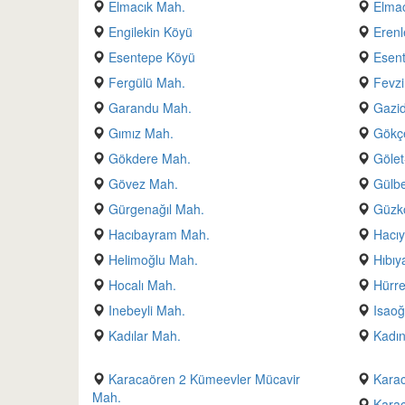
Elmacık Mah.
Elma
Engilekin Köyü
Erenl
Esentepe Köyü
Esen
Fergülü Mah.
Fevz
Garandu Mah.
Gazid
Gımız Mah.
Gökç
Gökdere Mah.
Gölet
Gövez Mah.
Gülbe
Gürgenağıl Mah.
Güzk
Hacıbayram Mah.
Hacı
Helimoğlu Mah.
Hıbıy
Hocalı Mah.
Hürr
Inebeyli Mah.
Isaoğ
Kadılar Mah.
Kadın
Karacaören 2 Kümeevler Mücavir
Kara
Mah.
Kara