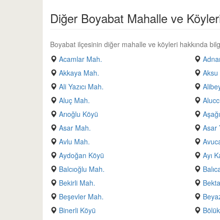
Diğer Boyabat Mahalle ve Köyler
Boyabat ilçesinin diğer mahalle ve köyleri hakkında bilgi
Acamlar Mah.
Adnan
Akkaya Mah.
Aksu
Ali Yazıcı Mah.
Alibe
Aluç Mah.
Alucc
Arıoğlu Köyü
Aşağı
Asar Mah.
Asar 
Avlu Mah.
Avuc
Aydoğan Köyü
Ayı K
Balcıoğlu Mah.
Balıc
Bekirli Mah.
Bekt
Beşevler Mah.
Beyaz
Binerli Köyü
Bölük