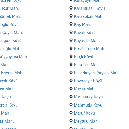
caören Köyü
Karaçayır Mah.
çukur Mah.
Karamusalı Köyü
pürcek Mah.
Karasokak Mah.
loğlu Köyü
Kaş Mah.
 Çayırı Mah.
Kavak Köyü
boğazı Köyü
Kayadibi Mah.
aloğlu Mah.
Keklik Tepe Mah.
öyyaylası Mah.
Kılıçlı Köyü
 Mah.
Kirenlice Mah.
r Kayası Mah.
Kızlarkayası Yaylası Mah.
ücek Köyü
Kovaçayır Köyü
uca Mah.
Küçük Mah.
u Köyü
Kurusaray Köyü
eren Köyü
Mahmutlu Köyü
ı Mah.
Maruf Köyü
ez Mah.
Meytülü Mah.