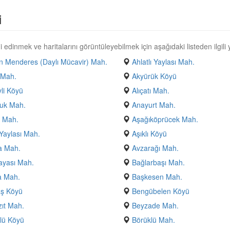
i
 edinmek ve haritalarını görüntüleyebilmek için aşağıdaki listeden ilgili y
 Menderes (Daylı Mücavir) Mah.
Ahlatlı Yaylası Mah.
 Mah.
Akyürük Köyü
yli Köyü
Alıçatı Mah.
uk Mah.
Anayurt Mah.
 Mah.
Aşağıköprücek Mah.
Yaylası Mah.
Aşıklı Köyü
a Mah.
Avzarağı Mah.
ayası Mah.
Bağlarbaşı Mah.
a Mah.
Başkesen Mah.
aş Köyü
Bengübelen Köyü
ıt Mah.
Beyzade Mah.
lü Köyü
Börüklü Mah.