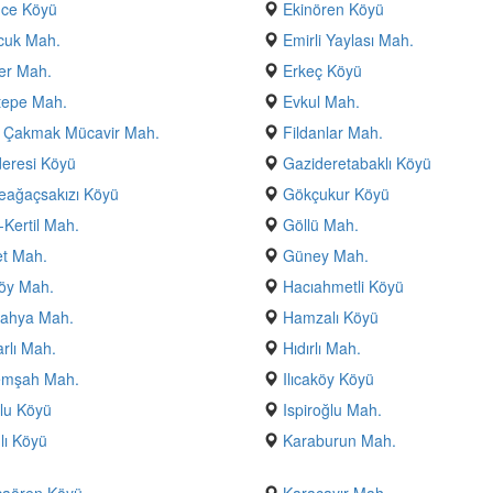
nce Köyü
Ekinören Köyü
cuk Mah.
Emirli Yaylası Mah.
er Mah.
Erkeç Köyü
tepe Mah.
Evkul Mah.
i Çakmak Mücavir Mah.
Fildanlar Mah.
eresi Köyü
Gazideretabaklı Köyü
eağaçsakızı Köyü
Gökçukur Köyü
-Kertil Mah.
Göllü Mah.
t Mah.
Güney Mah.
öy Mah.
Hacıahmetli Köyü
yahya Mah.
Hamzalı Köyü
arlı Mah.
Hıdırlı Mah.
emşah Mah.
Ilıcaköy Köyü
lu Köyü
Ispiroğlu Mah.
lı Köyü
Karaburun Mah.