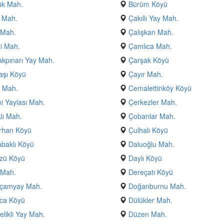
ük Mah.
Bürüm Köyü
 Mah.
Çakıllı Yay Mah.
 Mah.
Çalışkan Mah.
i Mah.
Çamlıca Mah.
kpınarı Yay Mah.
Çarşak Köyü
aşı Köyü
Çayır Mah.
 Mah.
Cemalettinköy Köyü
 Yaylası Mah.
Çerkezler Mah.
klı Mah.
Çobanlar Mah.
rhan Köyü
Çulhalı Köyü
baklı Köyü
Daluoğlu Mah.
zü Köyü
Daylı Köyü
 Mah.
Dereçatı Köyü
çamyay Mah.
Doğanburnu Mah.
ca Köyü
Dülükler Mah.
likli Yay Mah.
Düzen Mah.