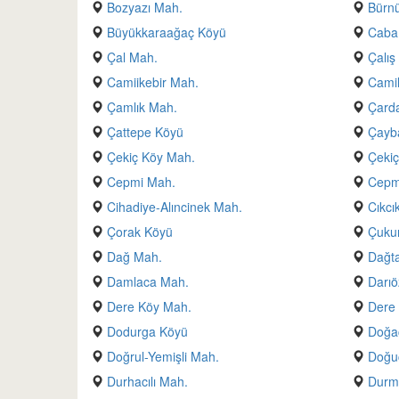
Bozyazı Mah.
Bürn
Büyükkaraağaç Köyü
Caba
Çal Mah.
Çalış
Camiikebir Mah.
Camil
Çamlık Mah.
Çarda
Çattepe Köyü
Çayb
Çekiç Köy Mah.
Çekiç
Cepmi Mah.
Cepmi
Cihadiye-Alıncinek Mah.
Cıkcı
Çorak Köyü
Çuku
Dağ Mah.
Dağta
Damlaca Mah.
Darıö
Dere Köy Mah.
Dere
Dodurga Köyü
Doğa
Doğrul-Yemişli Mah.
Doğu
Durhacılı Mah.
Durme