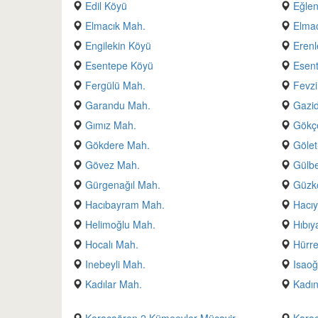
Edil Köyü
Eğle
Elmacık Mah.
Elma
Engilekin Köyü
Erenl
Esentepe Köyü
Esen
Fergülü Mah.
Fevz
Garandu Mah.
Gazid
Gımız Mah.
Gökç
Gökdere Mah.
Gölet
Gövez Mah.
Gülbe
Gürgenağıl Mah.
Güzk
Hacıbayram Mah.
Hacı
Helimoğlu Mah.
Hıbıy
Hocalı Mah.
Hürr
Inebeyli Mah.
Isaoğ
Kadılar Mah.
Kadın