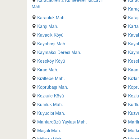
Karacaören 2 Kümeevler Mücavir
Kara
Mah.
Kara
Karaoluk Mah.
Kara
Karşı Mah.
Karta
Kavacık Köyü
Kavak
Kayabaşı Mah.
Kaya
Kaymakcı Deresi Mah.
Kaym
Keseköy Köyü
Kesek
Kıraç Mah.
Kıran
Kızıltepe Mah.
Kızla
Köprübaşı Mah.
Köpr
Kozkule Köyü
Kozl
Kumluk Mah.
Kurtl
Kuyudibi Mah.
Kuzv
Mantardüzü Yaylası Mah.
Martl
Maşalı Mah.
Merk