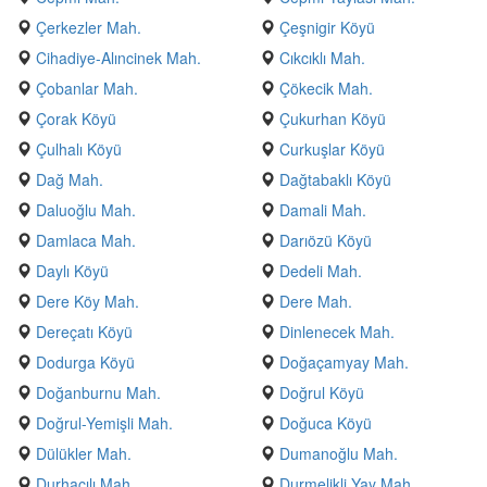
Çerkezler Mah.
Çeşnigir Köyü
Cihadiye-Alıncinek Mah.
Cıkcıklı Mah.
Çobanlar Mah.
Çökecik Mah.
Çorak Köyü
Çukurhan Köyü
Çulhalı Köyü
Curkuşlar Köyü
Dağ Mah.
Dağtabaklı Köyü
Daluoğlu Mah.
Damali Mah.
Damlaca Mah.
Darıözü Köyü
Daylı Köyü
Dedeli Mah.
Dere Köy Mah.
Dere Mah.
Dereçatı Köyü
Dinlenecek Mah.
Dodurga Köyü
Doğaçamyay Mah.
Doğanburnu Mah.
Doğrul Köyü
Doğrul-Yemişli Mah.
Doğuca Köyü
Dülükler Mah.
Dumanoğlu Mah.
Durhacılı Mah.
Durmelikli Yay Mah.