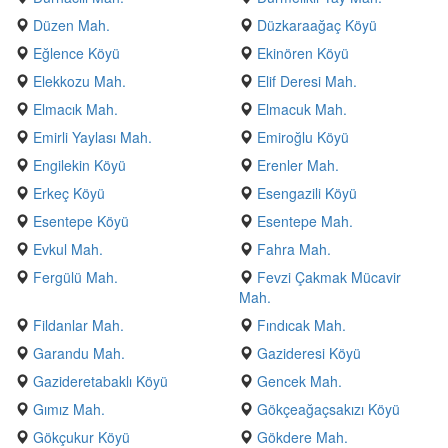
Düzen Mah.
Düzkaraağaç Köyü
Eğlence Köyü
Ekinören Köyü
Elekkozu Mah.
Elif Deresi Mah.
Elmacık Mah.
Elmacuk Mah.
Emirli Yaylası Mah.
Emiroğlu Köyü
Engilekin Köyü
Erenler Mah.
Erkeç Köyü
Esengazili Köyü
Esentepe Köyü
Esentepe Mah.
Evkul Mah.
Fahra Mah.
Fergülü Mah.
Fevzi Çakmak Mücavir
Mah.
Fildanlar Mah.
Fındıcak Mah.
Garandu Mah.
Gazideresi Köyü
Gazideretabaklı Köyü
Gencek Mah.
Gımız Mah.
Gökçeağaçsakızı Köyü
Gökçukur Köyü
Gökdere Mah.