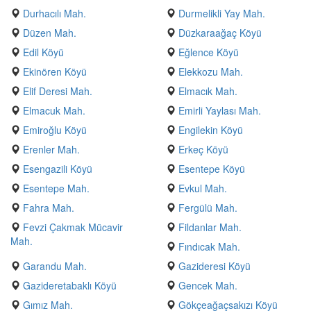
Durhacılı Mah.
Durmelikli Yay Mah.
Düzen Mah.
Düzkaraağaç Köyü
Edil Köyü
Eğlence Köyü
Ekinören Köyü
Elekkozu Mah.
Elif Deresi Mah.
Elmacık Mah.
Elmacuk Mah.
Emirli Yaylası Mah.
Emiroğlu Köyü
Engilekin Köyü
Erenler Mah.
Erkeç Köyü
Esengazili Köyü
Esentepe Köyü
Esentepe Mah.
Evkul Mah.
Fahra Mah.
Fergülü Mah.
Fevzi Çakmak Mücavir
Fildanlar Mah.
Mah.
Fındıcak Mah.
Garandu Mah.
Gazideresi Köyü
Gazideretabaklı Köyü
Gencek Mah.
Gımız Mah.
Gökçeağaçsakızı Köyü