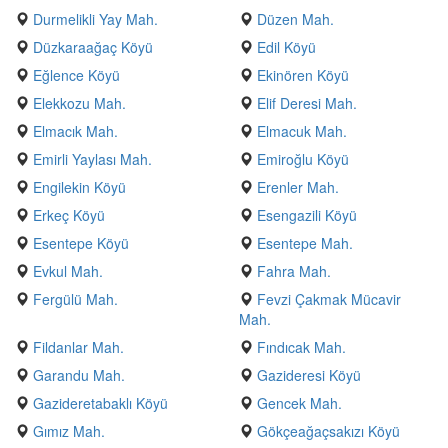
Durmelikli Yay Mah.
Düzen Mah.
Düzkaraağaç Köyü
Edil Köyü
Eğlence Köyü
Ekinören Köyü
Elekkozu Mah.
Elif Deresi Mah.
Elmacık Mah.
Elmacuk Mah.
Emirli Yaylası Mah.
Emiroğlu Köyü
Engilekin Köyü
Erenler Mah.
Erkeç Köyü
Esengazili Köyü
Esentepe Köyü
Esentepe Mah.
Evkul Mah.
Fahra Mah.
Fergülü Mah.
Fevzi Çakmak Mücavir
Mah.
Fildanlar Mah.
Fındıcak Mah.
Garandu Mah.
Gazideresi Köyü
Gazideretabaklı Köyü
Gencek Mah.
Gımız Mah.
Gökçeağaçsakızı Köyü