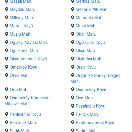
Maşalı Mah.
Merkez Mah.
Meytülü Mah.
Mezarlık Altı Mah.
Millibey Mah.
Mumunlu Mah.
Muratlı Köyü
Musa Mah.
Muşlu Mah.
Obalı Mah.
Oğlakçı Yaylası Mah.
Oğlakçılar Köyü
Ogulkadın Mah.
Okçu Mah.
Okçumehmetli Köyü
Oluk Kıyı Mah.
Ömerköy Köyü
Ören Köyü
Ören Mah.
Organize Sanayi Bölgesi
Mah.
Orta Mah.
Osmanköy Köyü
Osmanköy Kümeevler
Ova Mah.
Mücavir Mah.
Paşalıoğlu Köyü
Pehlivanlar Köyü
Pelitçik Mah.
Percincik Mah.
Pirefendideresi Köyü
Şadılı Mah.
Şadırlı Mah.