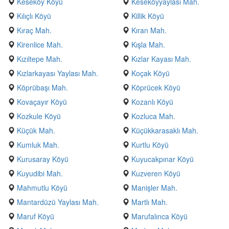
Keseköy Köyü
Keseköyyaylası Mah.
Kılıçlı Köyü
Killik Köyü
Kıraç Mah.
Kıran Mah.
Kirenlice Mah.
Kışla Mah.
Kızıltepe Mah.
Kızlar Kayası Mah.
Kızlarkayası Yaylası Mah.
Koçak Köyü
Köprübaşı Mah.
Köprücek Köyü
Kovaçayır Köyü
Kozanlı Köyü
Kozkule Köyü
Kozluca Mah.
Küçük Mah.
Küçükkarasaklı Mah.
Kumluk Mah.
Kurtlu Köyü
Kurusaray Köyü
Kuyucakpınar Köyü
Kuyudibi Mah.
Kuzveren Köyü
Mahmutlu Köyü
Manişler Mah.
Mantardüzü Yaylası Mah.
Martlı Mah.
Maruf Köyü
Marufalınca Köyü