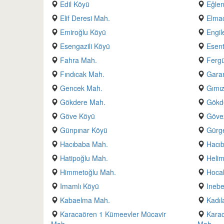
Edil Köyü
Eğle
Elif Deresi Mah.
Elmac
Emiroğlu Köyü
Engil
Esengazili Köyü
Esen
Fahra Mah.
Fergü
Fındıcak Mah.
Gara
Gencek Mah.
Gımı
Gökdere Mah.
Gökd
Göve Köyü
Göve
Günpınar Köyü
Gürge
Hacıbaba Mah.
Hacı
Hatipoğlu Mah.
Helim
Himmetoğlu Mah.
Hocal
Imamlı Köyü
Inebe
Kabaelma Mah.
Kadıl
Karacaören 1 Kümeevler Mücavir
Karac