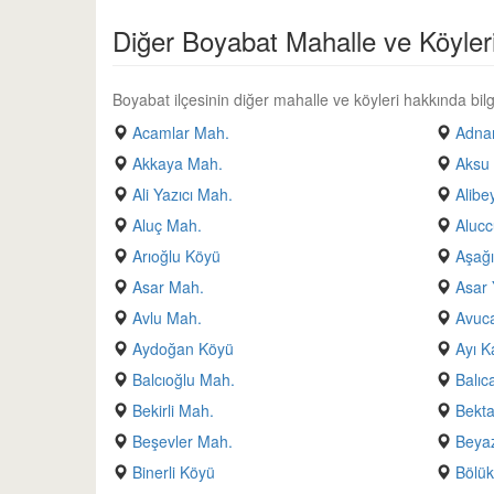
Diğer Boyabat Mahalle ve Köyler
Boyabat ilçesinin diğer mahalle ve köyleri hakkında bilgi
Acamlar Mah.
Adnan
Akkaya Mah.
Aksu
Ali Yazıcı Mah.
Alibe
Aluç Mah.
Alucc
Arıoğlu Köyü
Aşağı
Asar Mah.
Asar 
Avlu Mah.
Avuc
Aydoğan Köyü
Ayı K
Balcıoğlu Mah.
Balıc
Bekirli Mah.
Bekt
Beşevler Mah.
Beyaz
Binerli Köyü
Bölük