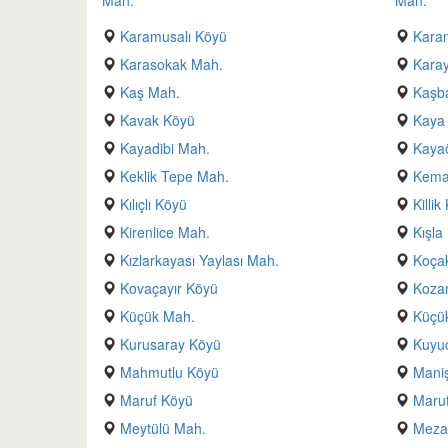
Mah.
Mah.
Karamusalı Köyü
Kara
Karasokak Mah.
Kara
Kaş Mah.
Kaşb
Kavak Köyü
Kaya 
Kayadibi Mah.
Kaya
Keklik Tepe Mah.
Kema
Kılıçlı Köyü
Killik
Kirenlice Mah.
Kışla
Kızlarkayası Yaylası Mah.
Koça
Kovaçayır Köyü
Kozan
Küçük Mah.
Küçük
Kurusaray Köyü
Kuyu
Mahmutlu Köyü
Maniş
Maruf Köyü
Maruf
Meytülü Mah.
Mezar