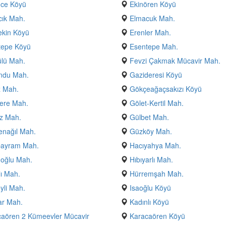
nce Köyü
Ekinören Köyü
ık Mah.
Elmacuk Mah.
ekin Köyü
Erenler Mah.
tepe Köyü
Esentepe Mah.
lü Mah.
Fevzi Çakmak Mücavir Mah.
ndu Mah.
Gazideresi Köyü
z Mah.
Gökçeağaçsakızı Köyü
ere Mah.
Gölet-Kertil Mah.
z Mah.
Gülbet Mah.
nağıl Mah.
Güzköy Mah.
bayram Mah.
Hacıyahya Mah.
oğlu Mah.
Hıbıyarlı Mah.
ı Mah.
Hürremşah Mah.
yli Mah.
Isaoğlu Köyü
ar Mah.
Kadınlı Köyü
aören 2 Kümeevler Mücavir
Karacaören Köyü