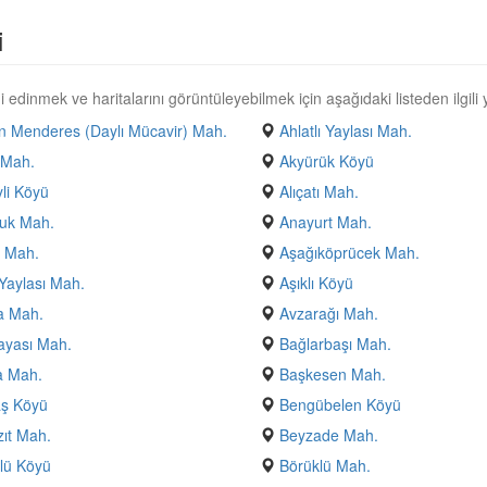
i
 edinmek ve haritalarını görüntüleyebilmek için aşağıdaki listeden ilgili y
 Menderes (Daylı Mücavir) Mah.
Ahlatlı Yaylası Mah.
 Mah.
Akyürük Köyü
yli Köyü
Alıçatı Mah.
uk Mah.
Anayurt Mah.
 Mah.
Aşağıköprücek Mah.
Yaylası Mah.
Aşıklı Köyü
a Mah.
Avzarağı Mah.
ayası Mah.
Bağlarbaşı Mah.
a Mah.
Başkesen Mah.
aş Köyü
Bengübelen Köyü
ıt Mah.
Beyzade Mah.
lü Köyü
Börüklü Mah.