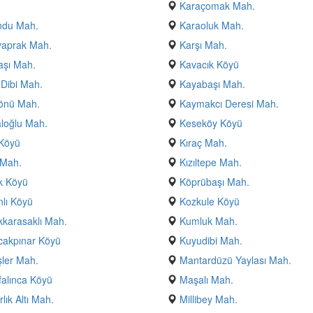
Karaçomak Mah.
ndu Mah.
Karaoluk Mah.
yaprak Mah.
Karşı Mah.
aşı Mah.
Kavacık Köyü
Dibi Mah.
Kayabaşı Mah.
önü Mah.
Kaymakcı Deresi Mah.
loğlu Mah.
Keseköy Köyü
 Köyü
Kıraç Mah.
 Mah.
Kızıltepe Mah.
k Köyü
Köprübaşı Mah.
lı Köyü
Kozkule Köyü
karasaklı Mah.
Kumluk Mah.
cakpınar Köyü
Kuyudibi Mah.
ler Mah.
Mantardüzü Yaylası Mah.
alınca Köyü
Maşalı Mah.
lık Altı Mah.
Millibey Mah.