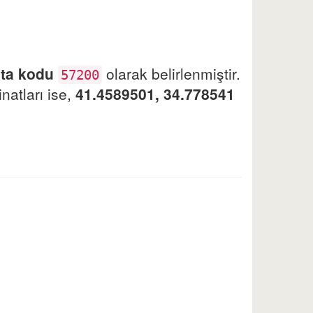
sta kodu
olarak belirlenmiştir.
57200
natları ise,
41.4589501, 34.778541