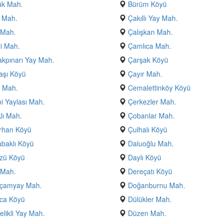
ük Mah.
Bürüm Köyü
 Mah.
Çakıllı Yay Mah.
 Mah.
Çalışkan Mah.
i Mah.
Çamlıca Mah.
kpınarı Yay Mah.
Çarşak Köyü
aşı Köyü
Çayır Mah.
 Mah.
Cemalettinköy Köyü
 Yaylası Mah.
Çerkezler Mah.
klı Mah.
Çobanlar Mah.
rhan Köyü
Çulhalı Köyü
baklı Köyü
Daluoğlu Mah.
zü Köyü
Daylı Köyü
 Mah.
Dereçatı Köyü
çamyay Mah.
Doğanburnu Mah.
ca Köyü
Dülükler Mah.
likli Yay Mah.
Düzen Mah.