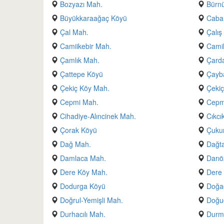
Bozyazı Mah.
Bürn
Büyükkaraağaç Köyü
Caba
Çal Mah.
Çalış
Camiikebir Mah.
Camil
Çamlık Mah.
Çarda
Çattepe Köyü
Çayb
Çekiç Köy Mah.
Çekiç
Cepmi Mah.
Cepmi
Cihadiye-Alıncinek Mah.
Cıkcı
Çorak Köyü
Çuku
Dağ Mah.
Dağta
Damlaca Mah.
Darıö
Dere Köy Mah.
Dere
Dodurga Köyü
Doğa
Doğrul-Yemişli Mah.
Doğu
Durhacılı Mah.
Durme