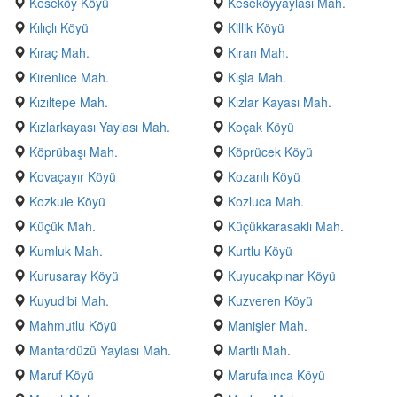
Keseköy Köyü
Keseköyyaylası Mah.
Kılıçlı Köyü
Killik Köyü
Kıraç Mah.
Kıran Mah.
Kirenlice Mah.
Kışla Mah.
Kızıltepe Mah.
Kızlar Kayası Mah.
Kızlarkayası Yaylası Mah.
Koçak Köyü
Köprübaşı Mah.
Köprücek Köyü
Kovaçayır Köyü
Kozanlı Köyü
Kozkule Köyü
Kozluca Mah.
Küçük Mah.
Küçükkarasaklı Mah.
Kumluk Mah.
Kurtlu Köyü
Kurusaray Köyü
Kuyucakpınar Köyü
Kuyudibi Mah.
Kuzveren Köyü
Mahmutlu Köyü
Manişler Mah.
Mantardüzü Yaylası Mah.
Martlı Mah.
Maruf Köyü
Marufalınca Köyü