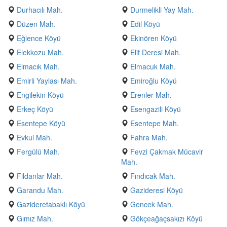
Durhacılı Mah.
Durmelikli Yay Mah.
Düzen Mah.
Edil Köyü
Eğlence Köyü
Ekinören Köyü
Elekkozu Mah.
Elif Deresi Mah.
Elmacık Mah.
Elmacuk Mah.
Emirli Yaylası Mah.
Emiroğlu Köyü
Engilekin Köyü
Erenler Mah.
Erkeç Köyü
Esengazili Köyü
Esentepe Köyü
Esentepe Mah.
Evkul Mah.
Fahra Mah.
Fergülü Mah.
Fevzi Çakmak Mücavir
Mah.
Fildanlar Mah.
Fındıcak Mah.
Garandu Mah.
Gazideresi Köyü
Gazideretabaklı Köyü
Gencek Mah.
Gımız Mah.
Gökçeağaçsakızı Köyü