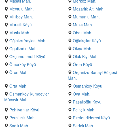
Maşalı Mah.
Merkez Mah.
Meytülü Mah.
Mezarlık Altı Mah.
Millibey Mah.
Mumunlu Mah.
Muratlı Köyü
Musa Mah.
Muşlu Mah.
Obalı Mah.
Oğlakçı Yaylası Mah.
Oğlakçılar Köyü
Ogulkadın Mah.
Okçu Mah.
Okçumehmetli Köyü
Oluk Kıyı Mah.
Ömerköy Köyü
Ören Köyü
Ören Mah.
Organize Sanayi Bölgesi
Mah.
Orta Mah.
Osmanköy Köyü
Osmanköy Kümeevler
Ova Mah.
Mücavir Mah.
Paşalıoğlu Köyü
Pehlivanlar Köyü
Pelitçik Mah.
Percincik Mah.
Pirefendideresi Köyü
Şadılı Mah.
Şadırlı Mah.