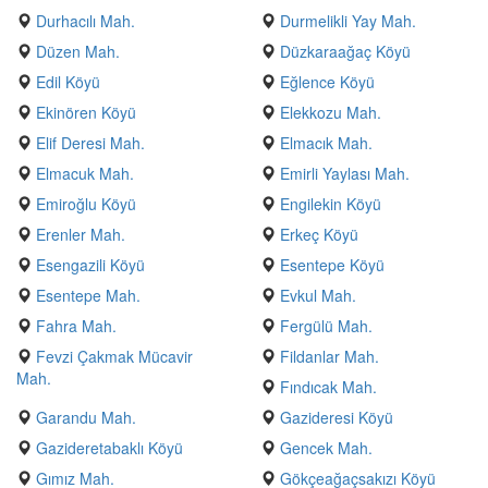
Durhacılı Mah.
Durmelikli Yay Mah.
Düzen Mah.
Düzkaraağaç Köyü
Edil Köyü
Eğlence Köyü
Ekinören Köyü
Elekkozu Mah.
Elif Deresi Mah.
Elmacık Mah.
Elmacuk Mah.
Emirli Yaylası Mah.
Emiroğlu Köyü
Engilekin Köyü
Erenler Mah.
Erkeç Köyü
Esengazili Köyü
Esentepe Köyü
Esentepe Mah.
Evkul Mah.
Fahra Mah.
Fergülü Mah.
Fevzi Çakmak Mücavir
Fildanlar Mah.
Mah.
Fındıcak Mah.
Garandu Mah.
Gazideresi Köyü
Gazideretabaklı Köyü
Gencek Mah.
Gımız Mah.
Gökçeağaçsakızı Köyü