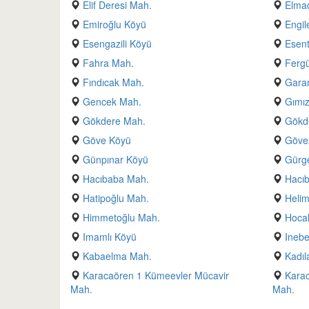
Elif Deresi Mah.
Elmac
Emiroğlu Köyü
Engil
Esengazili Köyü
Esen
Fahra Mah.
Fergü
Fındıcak Mah.
Gara
Gencek Mah.
Gımı
Gökdere Mah.
Gökd
Göve Köyü
Göve
Günpınar Köyü
Gürge
Hacıbaba Mah.
Hacı
Hatipoğlu Mah.
Helim
Himmetoğlu Mah.
Hocal
Imamlı Köyü
Inebe
Kabaelma Mah.
Kadıl
Karacaören 1 Kümeevler Mücavir
Karac
Mah.
Mah.