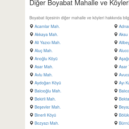
Diğer Boyabat Mahalle ve Köyler
Boyabat ilçesinin diğer mahalle ve köyleri hakkında bilgi
Acamlar Mah.
Adnan
Akkaya Mah.
Aksu
Ali Yazıcı Mah.
Alibe
Aluç Mah.
Alucc
Arıoğlu Köyü
Aşağı
Asar Mah.
Asar 
Avlu Mah.
Avuc
Aydoğan Köyü
Ayı K
Balcıoğlu Mah.
Balıc
Bekirli Mah.
Bekt
Beşevler Mah.
Beyaz
Binerli Köyü
Bölük
Bozyazı Mah.
Bürn