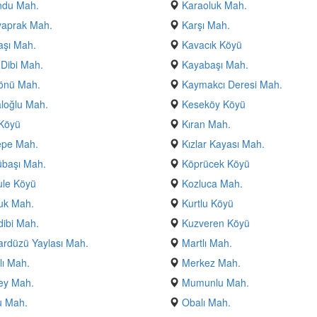
ndu Mah.
Karaoluk Mah.
yaprak Mah.
Karşı Mah.
aşı Mah.
Kavacık Köyü
Dibi Mah.
Kayabaşı Mah.
önü Mah.
Kaymakcı Deresi Mah.
loğlu Mah.
Keseköy Köyü
 Köyü
Kıran Mah.
tepe Mah.
Kızlar Kayası Mah.
übaşı Mah.
Köprücek Köyü
ule Köyü
Kozluca Mah.
uk Mah.
Kurtlu Köyü
ibi Mah.
Kuzveren Köyü
rdüzü Yaylası Mah.
Martlı Mah.
ı Mah.
Merkez Mah.
bey Mah.
Mumunlu Mah.
u Mah.
Obalı Mah.