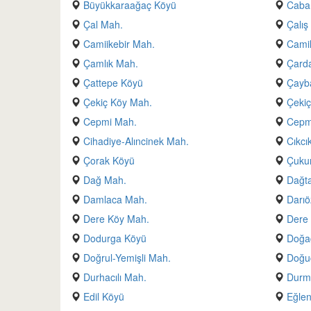
Büyükkaraağaç Köyü
Caba
Çal Mah.
Çalış
Camiikebir Mah.
Camil
Çamlık Mah.
Çarda
Çattepe Köyü
Çayb
Çekiç Köy Mah.
Çekiç
Cepmi Mah.
Cepmi
Cihadiye-Alıncinek Mah.
Cıkcı
Çorak Köyü
Çuku
Dağ Mah.
Dağta
Damlaca Mah.
Darıö
Dere Köy Mah.
Dere
Dodurga Köyü
Doğa
Doğrul-Yemişli Mah.
Doğu
Durhacılı Mah.
Durme
Edil Köyü
Eğle