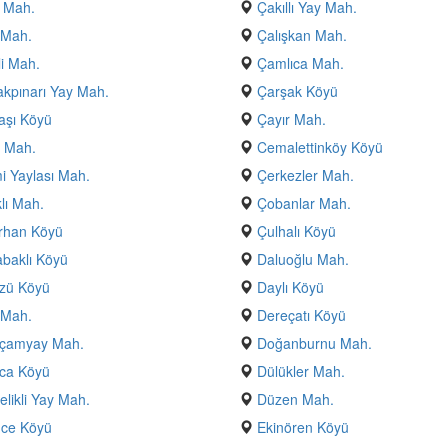
 Mah.
Çakıllı Yay Mah.
 Mah.
Çalışkan Mah.
i Mah.
Çamlıca Mah.
kpınarı Yay Mah.
Çarşak Köyü
aşı Köyü
Çayır Mah.
 Mah.
Cemalettinköy Köyü
 Yaylası Mah.
Çerkezler Mah.
klı Mah.
Çobanlar Mah.
rhan Köyü
Çulhalı Köyü
baklı Köyü
Daluoğlu Mah.
zü Köyü
Daylı Köyü
 Mah.
Dereçatı Köyü
çamyay Mah.
Doğanburnu Mah.
ca Köyü
Dülükler Mah.
likli Yay Mah.
Düzen Mah.
nce Köyü
Ekinören Köyü