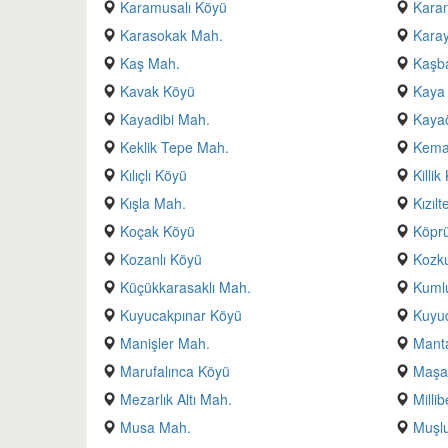
Karamusalı Köyü
Kara
Karasokak Mah.
Kara
Kaş Mah.
Kaşb
Kavak Köyü
Kaya 
Kayadibi Mah.
Kaya
Keklik Tepe Mah.
Kema
Kılıçlı Köyü
Killik
Kışla Mah.
Kızıl
Koçak Köyü
Köpr
Kozanlı Köyü
Kozk
Küçükkarasaklı Mah.
Kuml
Kuyucakpınar Köyü
Kuyud
Manişler Mah.
Manta
Marufalınca Köyü
Maşal
Mezarlık Altı Mah.
Milli
Musa Mah.
Muşl