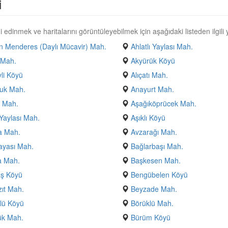
i
 edinmek ve haritalarını görüntüleyebilmek için aşağıdaki listeden ilgili y
 Menderes (Daylı Mücavir) Mah.
Ahlatlı Yaylası Mah.
 Mah.
Akyürük Köyü
yli Köyü
Alıçatı Mah.
uk Mah.
Anayurt Mah.
 Mah.
Aşağıköprücek Mah.
Yaylası Mah.
Aşıklı Köyü
a Mah.
Avzarağı Mah.
ayası Mah.
Bağlarbaşı Mah.
a Mah.
Başkesen Mah.
aş Köyü
Bengübelen Köyü
ıt Mah.
Beyzade Mah.
lü Köyü
Börüklü Mah.
ük Mah.
Bürüm Köyü