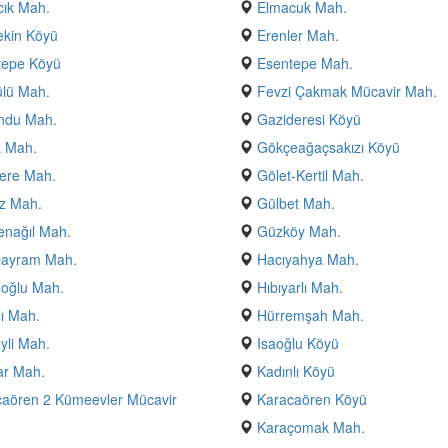
ık Mah.
Elmacuk Mah.
ekin Köyü
Erenler Mah.
tepe Köyü
Esentepe Mah.
lü Mah.
Fevzi Çakmak Mücavir Mah.
ndu Mah.
Gazideresi Köyü
z Mah.
Gökçeağaçsakızı Köyü
ere Mah.
Gölet-Kertil Mah.
z Mah.
Gülbet Mah.
nağıl Mah.
Güzköy Mah.
bayram Mah.
Hacıyahya Mah.
oğlu Mah.
Hıbıyarlı Mah.
ı Mah.
Hürremşah Mah.
yli Mah.
Isaoğlu Köyü
ar Mah.
Kadınlı Köyü
aören 2 Kümeevler Mücavir
Karacaören Köyü
Karaçomak Mah.