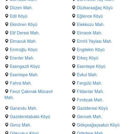
Düzen Mah.
Düzkaraağaç Köyü
Edil Köyü
Eğlence Köyü
Ekinören Köyü
Elekkozu Mah.
Elif Deresi Mah.
Elmacık Mah.
Elmacuk Mah.
Emirli Yaylası Mah.
Emiroğlu Köyü
Engilekin Köyü
Erenler Mah.
Erkeç Köyü
Esengazili Köyü
Esentepe Köyü
Esentepe Mah.
Evkul Mah.
Fahra Mah.
Fergülü Mah.
Fevzi Çakmak Mücavir
Fildanlar Mah.
Mah.
Fındıcak Mah.
Garandu Mah.
Gazideresi Köyü
Gazideretabaklı Köyü
Gencek Mah.
Gımız Mah.
Gökçeağaçsakızı Köyü
Gökçukur Köyü
Gökdere Mah.