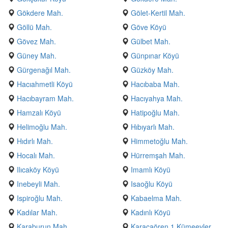
Gökdere Mah.
Gölet-Kertil Mah.
Göllü Mah.
Göve Köyü
Gövez Mah.
Gülbet Mah.
Güney Mah.
Günpınar Köyü
Gürgenağıl Mah.
Güzköy Mah.
Hacıahmetli Köyü
Hacıbaba Mah.
Hacıbayram Mah.
Hacıyahya Mah.
Hamzalı Köyü
Hatipoğlu Mah.
Helimoğlu Mah.
Hıbıyarlı Mah.
Hıdırlı Mah.
Himmetoğlu Mah.
Hocalı Mah.
Hürremşah Mah.
Ilıcaköy Köyü
Imamlı Köyü
Inebeyli Mah.
Isaoğlu Köyü
Ispiroğlu Mah.
Kabaelma Mah.
Kadılar Mah.
Kadınlı Köyü
Karaburun Mah.
Karacaören 1 Kümeevler