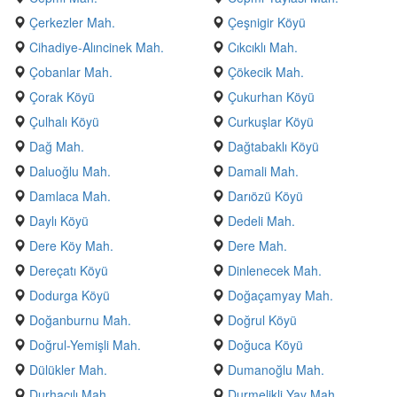
Çerkezler Mah.
Çeşnigir Köyü
Cihadiye-Alıncinek Mah.
Cıkcıklı Mah.
Çobanlar Mah.
Çökecik Mah.
Çorak Köyü
Çukurhan Köyü
Çulhalı Köyü
Curkuşlar Köyü
Dağ Mah.
Dağtabaklı Köyü
Daluoğlu Mah.
Damali Mah.
Damlaca Mah.
Darıözü Köyü
Daylı Köyü
Dedeli Mah.
Dere Köy Mah.
Dere Mah.
Dereçatı Köyü
Dinlenecek Mah.
Dodurga Köyü
Doğaçamyay Mah.
Doğanburnu Mah.
Doğrul Köyü
Doğrul-Yemişli Mah.
Doğuca Köyü
Dülükler Mah.
Dumanoğlu Mah.
Durhacılı Mah.
Durmelikli Yay Mah.