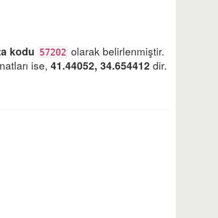
ta kodu
olarak belirlenmiştir.
57202
atları ise,
41.44052, 34.654412
dir.