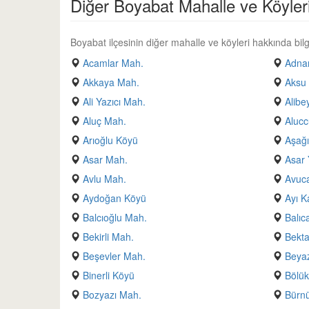
Diğer Boyabat Mahalle ve Köyler
Boyabat ilçesinin diğer mahalle ve köyleri hakkında bilgi
Acamlar Mah.
Adnan
Akkaya Mah.
Aksu
Ali Yazıcı Mah.
Alibe
Aluç Mah.
Alucc
Arıoğlu Köyü
Aşağı
Asar Mah.
Asar 
Avlu Mah.
Avuc
Aydoğan Köyü
Ayı K
Balcıoğlu Mah.
Balıc
Bekirli Mah.
Bekt
Beşevler Mah.
Beyaz
Binerli Köyü
Bölük
Bozyazı Mah.
Bürn