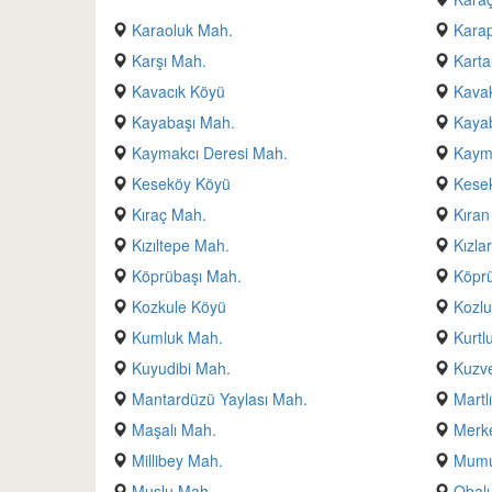
Karaoluk Mah.
Kara
Karşı Mah.
Karta
Kavacık Köyü
Kavak
Kayabaşı Mah.
Kaya
Kaymakcı Deresi Mah.
Kaym
Keseköy Köyü
Kesek
Kıraç Mah.
Kıran
Kızıltepe Mah.
Kızla
Köprübaşı Mah.
Köpr
Kozkule Köyü
Kozl
Kumluk Mah.
Kurtl
Kuyudibi Mah.
Kuzv
Mantardüzü Yaylası Mah.
Martl
Maşalı Mah.
Merk
Millibey Mah.
Mumu
Muşlu Mah.
Obalı