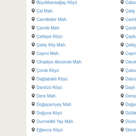
Büyükkaraağaç Köyü
Caba
Çal Mah.
Çalış
Camiikebir Mah.
Camil
Çamlık Mah.
Çarda
Çattepe Köyü
Çayb
Çekiç Köy Mah.
Çekiç
Cepmi Mah.
Cepmi
Cihadiye-Alıncinek Mah.
Cıkcı
Çorak Köyü
Çuku
Dağtabaklı Köyü
Daluo
Darıözü Köyü
Daylı
Dere Mah.
Dereç
Doğaçamyay Mah.
Doğa
Doğuca Köyü
Dülük
Durmelikli Yay Mah.
Düze
Eğlence Köyü
Ekinö