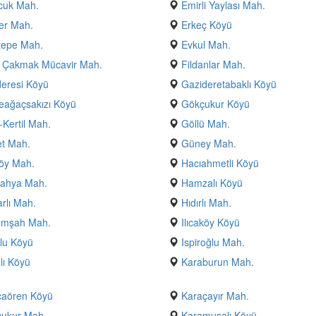
cuk Mah.
Emirli Yaylası Mah.
er Mah.
Erkeç Köyü
tepe Mah.
Evkul Mah.
i Çakmak Mücavir Mah.
Fildanlar Mah.
eresi Köyü
Gazideretabaklı Köyü
eağaçsakızı Köyü
Gökçukur Köyü
-Kertil Mah.
Göllü Mah.
t Mah.
Güney Mah.
öy Mah.
Hacıahmetli Köyü
yahya Mah.
Hamzalı Köyü
arlı Mah.
Hıdırlı Mah.
emşah Mah.
Ilıcaköy Köyü
lu Köyü
Ispiroğlu Mah.
lı Köyü
Karaburun Mah.
caören Köyü
Karaçayır Mah.
çukur Mah.
Karamusalı Köyü