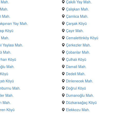
 Mah.
Çakıllı Yay Mah.
 Mah.
Çalışkan Mah.
i Mah.
Çamlıca Mah.
kpınarı Yay Mah.
Çarşak Köyü
aşı Köyü
Çayır Mah.
 Mah.
Cemalettinköy Köyü
 Yaylası Mah.
Çerkezler Mah.
klı Mah.
Çobanlar Mah.
rhan Köyü
Çulhalı Köyü
ğlu Mah.
Damali Mah.
 Köyü
Dedeli Mah.
atı Köyü
Dinlenecek Mah.
nburnu Mah.
Doğrul Köyü
ler Mah.
Dumanoğlu Mah.
n Mah.
Düzkaraağaç Köyü
ren Köyü
Elekkozu Mah.