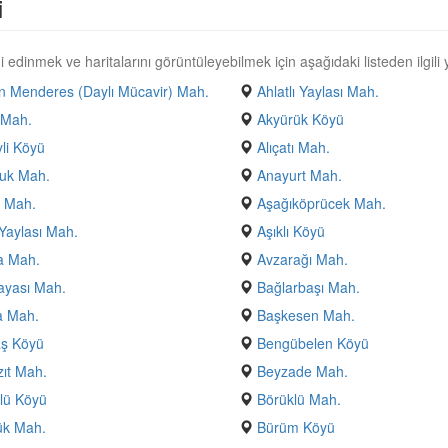
i
 edinmek ve haritalarını görüntüleyebilmek için aşağıdaki listeden ilgili y
 Menderes (Daylı Mücavir) Mah.
Ahlatlı Yaylası Mah.
 Mah.
Akyürük Köyü
yli Köyü
Alıçatı Mah.
uk Mah.
Anayurt Mah.
 Mah.
Aşağıköprücek Mah.
Yaylası Mah.
Aşıklı Köyü
a Mah.
Avzarağı Mah.
ayası Mah.
Bağlarbaşı Mah.
a Mah.
Başkesen Mah.
aş Köyü
Bengübelen Köyü
ıt Mah.
Beyzade Mah.
lü Köyü
Börüklü Mah.
ük Mah.
Bürüm Köyü