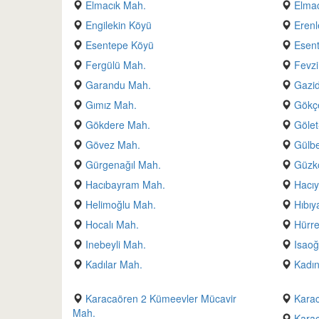
Elmacık Mah.
Elma
Engilekin Köyü
Erenl
Esentepe Köyü
Esen
Fergülü Mah.
Fevz
Garandu Mah.
Gazid
Gımız Mah.
Gökç
Gökdere Mah.
Gölet
Gövez Mah.
Gülbe
Gürgenağıl Mah.
Güzk
Hacıbayram Mah.
Hacı
Helimoğlu Mah.
Hıbıy
Hocalı Mah.
Hürr
Inebeyli Mah.
Isaoğ
Kadılar Mah.
Kadın
Karacaören 2 Kümeevler Mücavir
Kara
Mah.
Kara