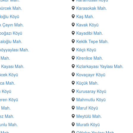
pürcek Mah.
Karasokak Mah.
loğlu Köyü
Kaş Mah.
 Çayırı Mah.
Kavak Köyü
boğazı Köyü
Kayadibi Mah.
aloğlu Mah.
Keklik Tepe Mah.
öyyaylası Mah.
Kılıçlı Köyü
 Mah.
Kirenlice Mah.
r Kayası Mah.
Kızlarkayası Yaylası Mah.
ücek Köyü
Kovaçayır Köyü
uca Mah.
Küçük Mah.
u Köyü
Kurusaray Köyü
eren Köyü
Mahmutlu Köyü
ı Mah.
Maruf Köyü
ez Mah.
Meytülü Mah.
nlu Mah.
Muratlı Köyü
 Mah.
Oğlakçı Yaylası Mah.