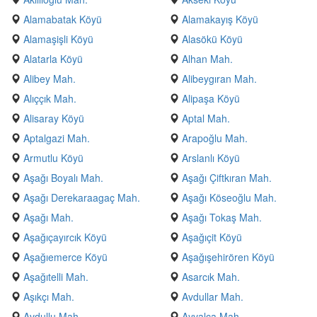
Alamabatak Köyü
Alamakayış Köyü
Alamaşişli Köyü
Alasökü Köyü
Alatarla Köyü
Alhan Mah.
Alibey Mah.
Alibeygıran Mah.
Alıççık Mah.
Alipaşa Köyü
Alisaray Köyü
Aptal Mah.
Aptalgazi Mah.
Arapoğlu Mah.
Armutlu Köyü
Arslanlı Köyü
Aşağı Boyalı Mah.
Aşağı Çiftkıran Mah.
Aşağı Derekaraagaç Mah.
Aşağı Köseoğlu Mah.
Aşağı Mah.
Aşağı Tokaş Mah.
Aşağıçayırcık Köyü
Aşağıçit Köyü
Aşağıemerce Köyü
Aşağışehirören Köyü
Aşağıtelli Mah.
Asarcık Mah.
Aşıkçı Mah.
Avdullar Mah.
Avdullu Mah.
Ayvalca Mah.