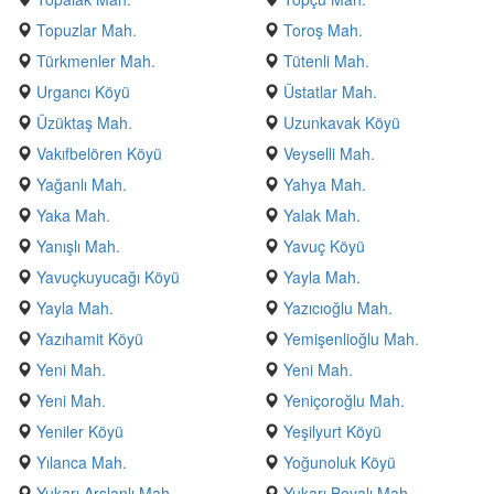
Topuzlar Mah.
Toroş Mah.
Türkmenler Mah.
Tütenli Mah.
Urgancı Köyü
Üstatlar Mah.
Üzüktaş Mah.
Uzunkavak Köyü
Vakıfbelören Köyü
Veyselli Mah.
Yağanlı Mah.
Yahya Mah.
Yaka Mah.
Yalak Mah.
Yanışlı Mah.
Yavuç Köyü
Yavuçkuyucağı Köyü
Yayla Mah.
Yayla Mah.
Yazıcıoğlu Mah.
Yazıhamit Köyü
Yemişenlioğlu Mah.
Yeni Mah.
Yeni Mah.
Yeni Mah.
Yeniçoroğlu Mah.
Yeniler Köyü
Yeşilyurt Köyü
Yılanca Mah.
Yoğunoluk Köyü
Yukarı Arslanlı Mah.
Yukarı Boyalı Mah.