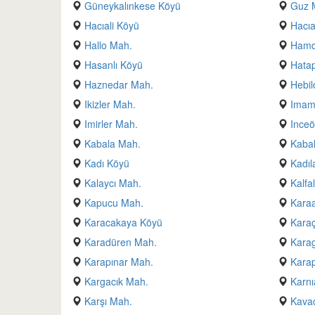
Güneykalınkese Köyü
Guz 
Hacıali Köyü
Hacıa
Hallo Mah.
Hamd
Hasanlı Köyü
Hatap
Haznedar Mah.
Hebil
Ikizler Mah.
Imam
Imirler Mah.
Inceö
Kabala Mah.
Kabal
Kadı Köyü
Kadıl
Kalaycı Mah.
Kalfa
Kapucu Mah.
Kara
Karacakaya Köyü
Karaç
Karadüren Mah.
Karag
Karapınar Mah.
Kara
Kargacık Mah.
Karnı
Karşı Mah.
Kavac