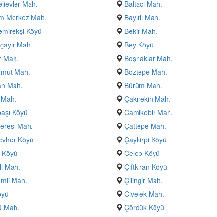
lievler Mah.
Baltacı Mah.
m Merkez Mah.
Bayırlı Mah.
emirekşi Köyü
Bekir Mah.
çayır Mah.
Bey Köyü
r Mah.
Boşnaklar Mah.
rmut Mah.
Boztepe Mah.
an Mah.
Bürüm Mah.
 Mah.
Çakırekin Mah.
aşı Köyü
Camikebir Mah.
eresi Mah.
Çattepe Mah.
evher Köyü
Çaykirpi Köyü
 Köyü
Celep Köyü
li Mah.
Çiftkıran Köyü
mli Mah.
Çilingir Mah.
öyü
Civelek Mah.
ü Mah.
Çördük Köyü