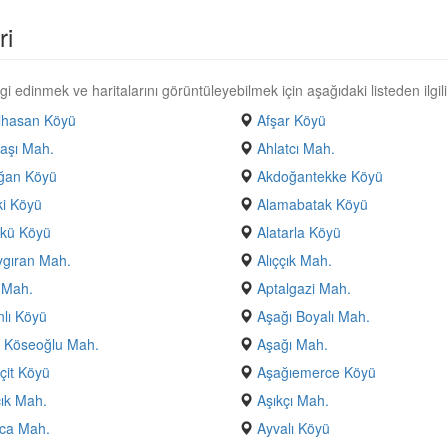
ri
i edinmek ve haritalarını görüntüleyebilmek için aşağıdaki listeden ilgili
lhasan Köyü
Afşar Köyü
aşı Mah.
Ahlatcı Mah.
ğan Köyü
Akdoğantekke Köyü
i Köyü
Alamabatak Köyü
ökü Köyü
Alatarla Köyü
ygıran Mah.
Alıççık Mah.
 Mah.
Aptalgazi Mah.
nlı Köyü
Aşağı Boyalı Mah.
 Köseoğlu Mah.
Aşağı Mah.
çit Köyü
Aşağıemerce Köyü
ık Mah.
Aşıkçı Mah.
ca Mah.
Ayvalı Köyü