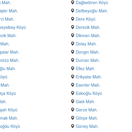
ı Mah.
Dağbelören Köyü
lişler Mah.
Delibeyoğlu Mah.
ci Mah.
Dere Köyü
beysibey Köyü
Derecik Mah.
cik Mah.
Dikmen Mah.
r Mah.
Dolay Mah.
şalar Mah.
Dongin Mah.
nözü Mah.
Duman Mah.
ğlu Mah.
Ellez Mah.
Köyü
Erikyatsı Mah.
i Mah.
Esenler Mah.
tça Köyü
Eskioğlu Köyü
Mah.
Gadı Mah.
pşah Köyü
Gerze Mah.
rmak Mah.
Görpe Mah.
oğdu Köyü
Güney Mah.