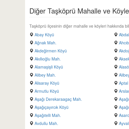
Diğer Taşköprü Mahalle ve Köyle
Taşköprü ilçesinin diğer mahalle ve köyleri hakkında bilg
Abay Köyü
Abda
Ağnak Mah.
Ahcıb
Akdeğirmen Köyü
Akdo
Akıllıoğlu Mah.
Aksek
Alamaşişli Köyü
Alas
Alibey Mah.
Alibe
Alisaray Köyü
Aptal
Armutlu Köyü
Arsla
Aşağı Derekaraagaç Mah.
Aşağı
Aşağıçayırcık Köyü
Aşağı
Aşağıtelli Mah.
Asarc
Avdullu Mah.
Ayval