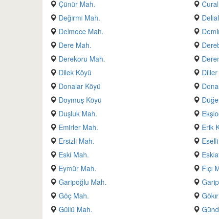
Çünür Mah.
Cural
Değirmi Mah.
Delia
Delmece Mah.
Demir
Dere Mah.
Dere
Derekoru Mah.
Deren
Dilek Köyü
Dille
Donalar Köyü
Dona
Doymuş Köyü
Düğe
Duşluk Mah.
Ekşio
Emirler Mah.
Erik 
Ersizli Mah.
Esell
Eski Mah.
Eskia
Eymür Mah.
Fıçı 
Garipoğlu Mah.
Gari
Göç Mah.
Gökı
Güllü Mah.
Günd