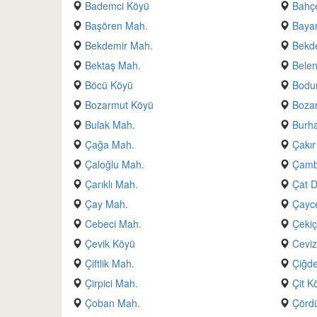
Bademci Köyü
Bahçe
Başören Mah.
Baya
Bekdemir Mah.
Bekd
Bektaş Mah.
Belen
Böcü Köyü
Bodu
Bozarmut Köyü
Boza
Bulak Mah.
Burh
Çağa Mah.
Çakır
Çaloğlu Mah.
Çamb
Çarıklı Mah.
Çat D
Çay Mah.
Çayc
Cebeci Mah.
Çekiç
Çevik Köyü
Ceviz
Çiftlik Mah.
Çiğde
Çirpici Mah.
Çit K
Çoban Mah.
Çörd