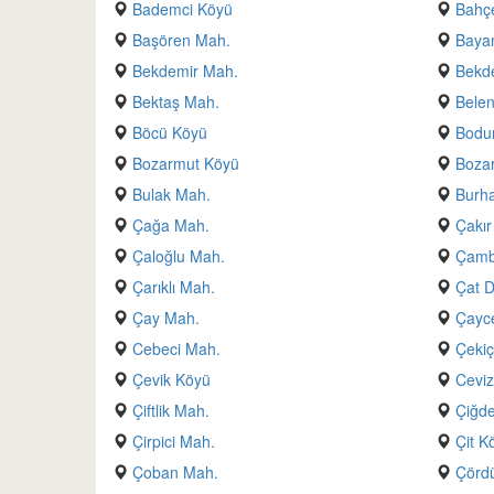
Bademci Köyü
Bahçe
Başören Mah.
Baya
Bekdemir Mah.
Bekd
Bektaş Mah.
Belen
Böcü Köyü
Bodu
Bozarmut Köyü
Boza
Bulak Mah.
Burh
Çağa Mah.
Çakır
Çaloğlu Mah.
Çamb
Çarıklı Mah.
Çat D
Çay Mah.
Çayc
Cebeci Mah.
Çekiç
Çevik Köyü
Ceviz
Çiftlik Mah.
Çiğde
Çirpici Mah.
Çit K
Çoban Mah.
Çörd