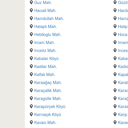
Guz Mah.
Güzö
Hacıali Mah.
Hacıl
Hamdullah Mah.
Hamz
Hataplı Mah.
Hatip
Hebiloglu Mah.
Hoca
Imam Mah.
Imam
Inceöz Mah.
Inces
Kabalar Köyü
Kaba
Kadılar Mah.
Kadıo
Kalfalı Mah.
Kapak
Karaağaç Mah.
Kara
Karaçallık Mah.
Kara
Karagülle Mah.
Karağ
Karapürçek Köyü
Karas
Karnıaçık Köyü
Karş
Kavacı Mah.
Kavac