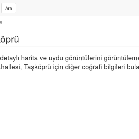
Ara
sı
köprü
etaylı harita ve uydu görüntülerini görüntüleme
hallesi, Taşköprü için diğer coğrafi bilgileri bulab