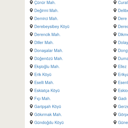
Çünür Mah.
Cural
Değirmi Mah.
Delib
Demirci Mah.
Dere
Derebeysibey Köyü
Derec
Derencik Mah.
Dikm
Diller Mah.
Dola
Donaşalar Mah.
Dong
Düğenözü Mah.
Duma
Ekşioğlu Mah.
Ellez
Erik Köyü
Eriky
Eselli Mah.
Esenl
Eskiatça Köyü
Eskio
Fıçı Mah.
Gadı
Garipşah Köyü
Gerz
Gökırmak Mah.
Görp
Gündoğdu Köyü
Güne