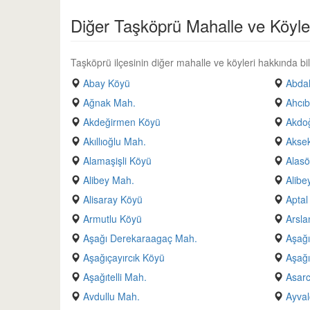
Diğer Taşköprü Mahalle ve Köyle
Taşköprü ilçesinin diğer mahalle ve köyleri hakkında bilg
Abay Köyü
Abda
Ağnak Mah.
Ahcıb
Akdeğirmen Köyü
Akdo
Akıllıoğlu Mah.
Aksek
Alamaşişli Köyü
Alas
Alibey Mah.
Alibe
Alisaray Köyü
Aptal
Armutlu Köyü
Arsla
Aşağı Derekaraagaç Mah.
Aşağı
Aşağıçayırcık Köyü
Aşağı
Aşağıtelli Mah.
Asarc
Avdullu Mah.
Ayval