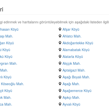
ri
i edinmek ve haritalarını görüntüleyebilmek için aşağıdaki listeden ilgili
lhasan Köyü
Afşar Köyü
aşı Mah.
Ahlatcı Mah.
ğan Köyü
Akdoğantekke Köyü
i Köyü
Alamabatak Köyü
ökü Köyü
Alatarla Köyü
ygıran Mah.
Alıççık Mah.
 Mah.
Aptalgazi Mah.
nlı Köyü
Aşağı Boyalı Mah.
 Köseoğlu Mah.
Aşağı Mah.
çit Köyü
Aşağıemerce Köyü
ık Mah.
Aşıkçı Mah.
ca Mah.
Ayvalı Köyü