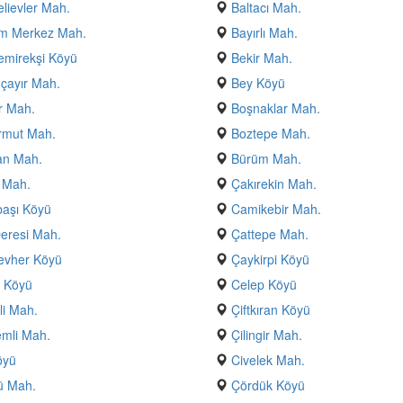
lievler Mah.
Baltacı Mah.
m Merkez Mah.
Bayırlı Mah.
emirekşi Köyü
Bekir Mah.
çayır Mah.
Bey Köyü
r Mah.
Boşnaklar Mah.
rmut Mah.
Boztepe Mah.
an Mah.
Bürüm Mah.
 Mah.
Çakırekin Mah.
aşı Köyü
Camikebir Mah.
eresi Mah.
Çattepe Mah.
evher Köyü
Çaykirpi Köyü
 Köyü
Celep Köyü
li Mah.
Çiftkıran Köyü
mli Mah.
Çilingir Mah.
öyü
Civelek Mah.
ü Mah.
Çördük Köyü