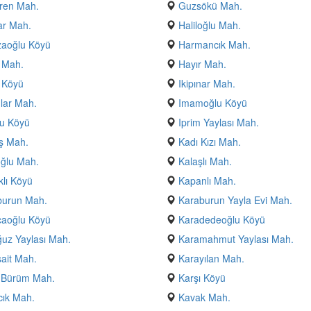
ren Mah.
Guzsökü Mah.
ar Mah.
Haliloğlu Mah.
aoğlu Köyü
Harmancık Mah.
 Mah.
Hayır Mah.
 Köyü
Ikipınar Mah.
lar Mah.
Imamoğlu Köyü
u Köyü
Iprim Yaylası Mah.
ş Mah.
Kadı Kızı Mah.
ğlu Mah.
Kalaşlı Mah.
lı Köyü
Kapanlı Mah.
burun Mah.
Karaburun Yayla Evi Mah.
caoğlu Köyü
Karadedeoğlu Köyü
uz Yaylası Mah.
Karamahmut Yaylası Mah.
ait Mah.
Karayılan Mah.
ı Bürüm Mah.
Karşı Köyü
ık Mah.
Kavak Mah.