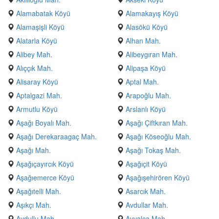
Alamabatak Köyü
Alamakayış Köyü
Alamaşişli Köyü
Alasökü Köyü
Alatarla Köyü
Alhan Mah.
Alibey Mah.
Alibeygıran Mah.
Alıççık Mah.
Alipaşa Köyü
Alisaray Köyü
Aptal Mah.
Aptalgazi Mah.
Arapoğlu Mah.
Armutlu Köyü
Arslanlı Köyü
Aşağı Boyalı Mah.
Aşağı Çiftkıran Mah.
Aşağı Derekaraagaç Mah.
Aşağı Köseoğlu Mah.
Aşağı Mah.
Aşağı Tokaş Mah.
Aşağıçayırcık Köyü
Aşağıçit Köyü
Aşağıemerce Köyü
Aşağışehirören Köyü
Aşağıtelli Mah.
Asarcık Mah.
Aşıkçı Mah.
Avdullar Mah.
Avdullu Mah.
Ayvalca Mah.