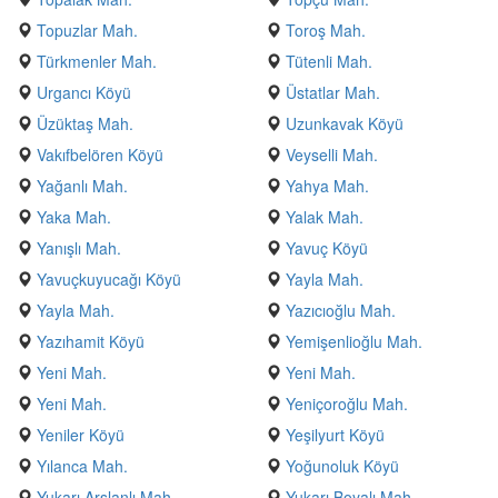
Topuzlar Mah.
Toroş Mah.
Türkmenler Mah.
Tütenli Mah.
Urgancı Köyü
Üstatlar Mah.
Üzüktaş Mah.
Uzunkavak Köyü
Vakıfbelören Köyü
Veyselli Mah.
Yağanlı Mah.
Yahya Mah.
Yaka Mah.
Yalak Mah.
Yanışlı Mah.
Yavuç Köyü
Yavuçkuyucağı Köyü
Yayla Mah.
Yayla Mah.
Yazıcıoğlu Mah.
Yazıhamit Köyü
Yemişenlioğlu Mah.
Yeni Mah.
Yeni Mah.
Yeni Mah.
Yeniçoroğlu Mah.
Yeniler Köyü
Yeşilyurt Köyü
Yılanca Mah.
Yoğunoluk Köyü
Yukarı Arslanlı Mah.
Yukarı Boyalı Mah.