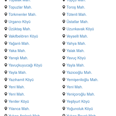
Topuzlar Mah.
Toroş Mah.
Türkmenler Mah.
Tütenli Mah.
Urgancı Köyü
Üstatlar Mah.
Üzüktaş Mah.
Uzunkavak Köyü
Vakıfbelören Köyü
Veyselli Mah.
Yağanlı Mah.
Yahya Mah.
Yaka Mah.
Yalak Mah.
Yanışlı Mah.
Yavuç Köyü
Yavuçkuyucağı Köyü
Yayla Mah.
Yayla Mah.
Yazıcıoğlu Mah.
Yazıhamit Köyü
Yemişenlioğlu Mah.
Yeni Mah.
Yeni Mah.
Yeni Mah.
Yeniçoroğlu Mah.
Yeniler Köyü
Yeşilyurt Köyü
Yılanca Mah.
Yoğunoluk Köyü
Yukarı Arslanlı Mah.
Yukarı Boyalı Mah.