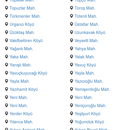
Topuzlar Mah.
Toroş Mah.
Türkmenler Mah.
Tütenli Mah.
Urgancı Köyü
Üstatlar Mah.
Üzüktaş Mah.
Uzunkavak Köyü
Vakıfbelören Köyü
Veyselli Mah.
Yağanlı Mah.
Yahya Mah.
Yaka Mah.
Yalak Mah.
Yanışlı Mah.
Yavuç Köyü
Yavuçkuyucağı Köyü
Yayla Mah.
Yayla Mah.
Yazıcıoğlu Mah.
Yazıhamit Köyü
Yemişenlioğlu Mah.
Yeni Mah.
Yeni Mah.
Yeni Mah.
Yeniçoroğlu Mah.
Yeniler Köyü
Yeşilyurt Köyü
Yılanca Mah.
Yoğunoluk Köyü
Yukarı Arslanlı Mah.
Yukarı Boyalı Mah.