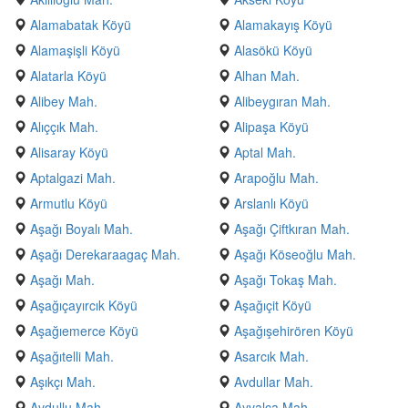
Alamabatak Köyü
Alamakayış Köyü
Alamaşişli Köyü
Alasökü Köyü
Alatarla Köyü
Alhan Mah.
Alibey Mah.
Alibeygıran Mah.
Alıççık Mah.
Alipaşa Köyü
Alisaray Köyü
Aptal Mah.
Aptalgazi Mah.
Arapoğlu Mah.
Armutlu Köyü
Arslanlı Köyü
Aşağı Boyalı Mah.
Aşağı Çiftkıran Mah.
Aşağı Derekaraagaç Mah.
Aşağı Köseoğlu Mah.
Aşağı Mah.
Aşağı Tokaş Mah.
Aşağıçayırcık Köyü
Aşağıçit Köyü
Aşağıemerce Köyü
Aşağışehirören Köyü
Aşağıtelli Mah.
Asarcık Mah.
Aşıkçı Mah.
Avdullar Mah.
Avdullu Mah.
Ayvalca Mah.