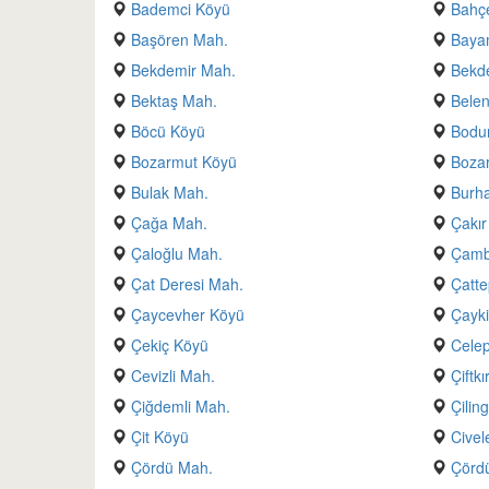
Bademci Köyü
Bahçe
Başören Mah.
Baya
Bekdemir Mah.
Bekd
Bektaş Mah.
Belen
Böcü Köyü
Bodu
Bozarmut Köyü
Boza
Bulak Mah.
Burh
Çağa Mah.
Çakır
Çaloğlu Mah.
Çamb
Çat Deresi Mah.
Çatt
Çaycevher Köyü
Çayki
Çekiç Köyü
Cele
Cevizli Mah.
Çiftk
Çiğdemli Mah.
Çilin
Çit Köyü
Civel
Çördü Mah.
Çörd