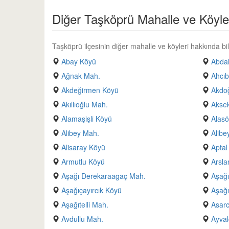
Diğer Taşköprü Mahalle ve Köyle
Taşköprü ilçesinin diğer mahalle ve köyleri hakkında bilg
Abay Köyü
Abda
Ağnak Mah.
Ahcıb
Akdeğirmen Köyü
Akdo
Akıllıoğlu Mah.
Aksek
Alamaşişli Köyü
Alas
Alibey Mah.
Alibe
Alisaray Köyü
Aptal
Armutlu Köyü
Arsla
Aşağı Derekaraagaç Mah.
Aşağı
Aşağıçayırcık Köyü
Aşağı
Aşağıtelli Mah.
Asarc
Avdullu Mah.
Ayval