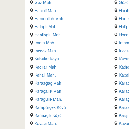
Guz Mah.
Güzö
Hacıali Mah.
Hacıl
Hamdullah Mah.
Hamz
Hataplı Mah.
Hatip
Hebiloglu Mah.
Hoca
Imam Mah.
Imam
Inceöz Mah.
Inces
Kabalar Köyü
Kaba
Kadılar Mah.
Kadıo
Kalfalı Mah.
Kapak
Karaağaç Mah.
Kara
Karaçallık Mah.
Kara
Karagülle Mah.
Karağ
Karapürçek Köyü
Karas
Karnıaçık Köyü
Karş
Kavacı Mah.
Kavac