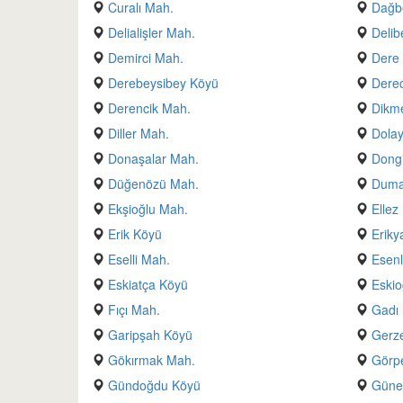
Curalı Mah.
Dağb
Delialişler Mah.
Delib
Demirci Mah.
Dere
Derebeysibey Köyü
Derec
Derencik Mah.
Dikm
Diller Mah.
Dola
Donaşalar Mah.
Dong
Düğenözü Mah.
Duma
Ekşioğlu Mah.
Ellez
Erik Köyü
Eriky
Eselli Mah.
Esenl
Eskiatça Köyü
Eskio
Fıçı Mah.
Gadı
Garipşah Köyü
Gerz
Gökırmak Mah.
Görp
Gündoğdu Köyü
Güne