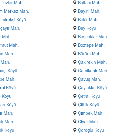
lievler Mah.
Baltacı Mah.
m Merkez Mah.
Bayırlı Mah.
emirekşi Köyü
Bekir Mah.
çayır Mah.
Bey Köyü
r Mah.
Boşnaklar Mah.
rmut Mah.
Boztepe Mah.
an Mah.
Bürüm Mah.
 Mah.
Çakırekin Mah.
aşı Köyü
Camikebir Mah.
epe Mah.
Çavuş Mah.
rpi Köyü
Çaylaklar Köyü
p Köyü
Çetmi Köyü
ıran Köyü
Çiftlik Köyü
gir Mah.
Çimbek Mah.
ek Mah.
Ciyar Mah.
ük Köyü
Çoroğlu Köyü