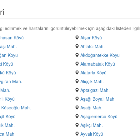
ri
i edinmek ve haritalarını görüntüleyebilmek için aşağıdaki listeden ilgili
lhasan Köyü
Afşar Köyü
aşı Mah.
Ahlatcı Mah.
ğan Köyü
Akdoğantekke Köyü
i Köyü
Alamabatak Köyü
ökü Köyü
Alatarla Köyü
ygıran Mah.
Alıççık Mah.
 Mah.
Aptalgazi Mah.
nlı Köyü
Aşağı Boyalı Mah.
 Köseoğlu Mah.
Aşağı Mah.
çit Köyü
Aşağıemerce Köyü
ık Mah.
Aşıkçı Mah.
ca Mah.
Ayvalı Köyü