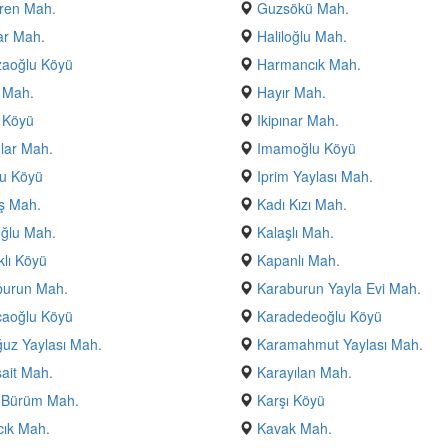
ren Mah.
Guzsökü Mah.
ar Mah.
Haliloğlu Mah.
aoğlu Köyü
Harmancık Mah.
 Mah.
Hayır Mah.
 Köyü
Ikipınar Mah.
lar Mah.
Imamoğlu Köyü
u Köyü
Iprim Yaylası Mah.
ş Mah.
Kadı Kızı Mah.
ğlu Mah.
Kalaşlı Mah.
lı Köyü
Kapanlı Mah.
burun Mah.
Karaburun Yayla Evi Mah.
caoğlu Köyü
Karadedeoğlu Köyü
uz Yaylası Mah.
Karamahmut Yaylası Mah.
ait Mah.
Karayılan Mah.
ı Bürüm Mah.
Karşı Köyü
ık Mah.
Kavak Mah.