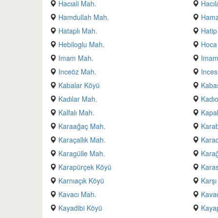
Hacıali Mah.
Hacıl
Hamdullah Mah.
Hamz
Hataplı Mah.
Hatip
Hebiloglu Mah.
Hoca
Imam Mah.
Imam
Inceöz Mah.
Inces
Kabalar Köyü
Kaba
Kadılar Mah.
Kadıo
Kalfalı Mah.
Kapak
Karaağaç Mah.
Kara
Karaçallık Mah.
Kara
Karagülle Mah.
Karağ
Karapürçek Köyü
Karas
Karnıaçık Köyü
Karş
Kavacı Mah.
Kavac
Kayadibi Köyü
Kaya