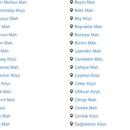
m Merkez Mah.
Bayırlı Mah.
emirekşi Köyü
Bekir Mah.
çayır Mah.
Bey Köyü
r Mah.
Boşnaklar Mah.
rmut Mah.
Boztepe Mah.
an Mah.
Bürüm Mah.
 Mah.
Çakırekin Mah.
aşı Köyü
Camikebir Mah.
eresi Mah.
Çattepe Mah.
evher Köyü
Çaykirpi Köyü
 Köyü
Celep Köyü
li Mah.
Çiftkıran Köyü
mli Mah.
Çilingir Mah.
öyü
Civelek Mah.
ü Mah.
Çördük Köyü
ı Mah.
Dağbelören Köyü