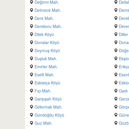
Değirmi Mah.
Delia
Delmece Mah.
Demir
Dere Mah.
Dere
Derekoru Mah.
Deren
Dilek Köyü
Dille
Donalar Köyü
Dona
Doymuş Köyü
Düğe
Duşluk Mah.
Ekşio
Emirler Mah.
Eriky
Eselli Mah.
Esenl
Eskiatça Köyü
Eskio
Fıçı Mah.
Gadı
Garipşah Köyü
Gerz
Gökırmak Mah.
Görp
Gündoğdu Köyü
Güne
Guz Mah.
Güzö