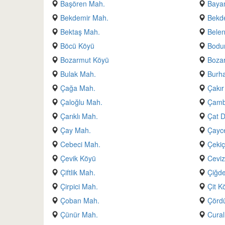
Başören Mah.
Baya
Bekdemir Mah.
Bekd
Bektaş Mah.
Belen
Böcü Köyü
Bodu
Bozarmut Köyü
Boza
Bulak Mah.
Burh
Çağa Mah.
Çakır
Çaloğlu Mah.
Çamb
Çarıklı Mah.
Çat D
Çay Mah.
Çayc
Cebeci Mah.
Çekiç
Çevik Köyü
Ceviz
Çiftlik Mah.
Çiğde
Çirpici Mah.
Çit K
Çoban Mah.
Çörd
Çünür Mah.
Cural