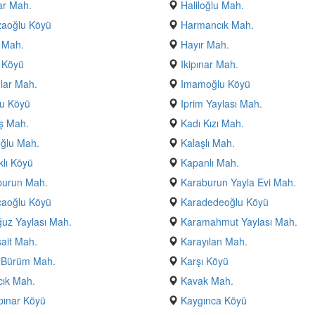
ar Mah.
Haliloğlu Mah.
aoğlu Köyü
Harmancık Mah.
 Mah.
Hayır Mah.
 Köyü
Ikipınar Mah.
lar Mah.
Imamoğlu Köyü
u Köyü
Iprim Yaylası Mah.
ş Mah.
Kadı Kızı Mah.
ğlu Mah.
Kalaşlı Mah.
lı Köyü
Kapanlı Mah.
burun Mah.
Karaburun Yayla Evi Mah.
caoğlu Köyü
Karadedeoğlu Köyü
uz Yaylası Mah.
Karamahmut Yaylası Mah.
ait Mah.
Karayılan Mah.
ı Bürüm Mah.
Karşı Köyü
ık Mah.
Kavak Mah.
pınar Köyü
Kaygınca Köyü