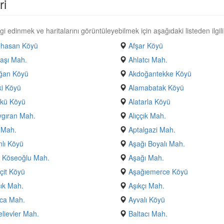
ri
i edinmek ve haritalarını görüntüleyebilmek için aşağıdaki listeden ilgili
lhasan Köyü
Afşar Köyü
aşı Mah.
Ahlatcı Mah.
ğan Köyü
Akdoğantekke Köyü
i Köyü
Alamabatak Köyü
ökü Köyü
Alatarla Köyü
ygıran Mah.
Alıççık Mah.
 Mah.
Aptalgazi Mah.
nlı Köyü
Aşağı Boyalı Mah.
 Köseoğlu Mah.
Aşağı Mah.
çit Köyü
Aşağıemerce Köyü
ık Mah.
Aşıkçı Mah.
ca Mah.
Ayvalı Köyü
lievler Mah.
Baltacı Mah.