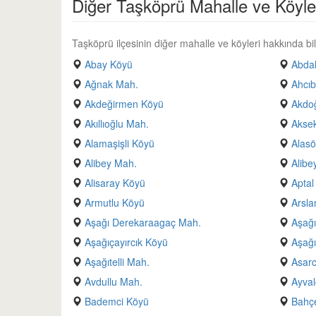
Diğer Taşköprü Mahalle ve Köyle
Taşköprü ilçesinin diğer mahalle ve köyleri hakkında bilg
Abay Köyü
Abda
Ağnak Mah.
Ahcıb
Akdeğirmen Köyü
Akdo
Akıllıoğlu Mah.
Aksek
Alamaşişli Köyü
Alas
Alibey Mah.
Alibe
Alisaray Köyü
Aptal
Armutlu Köyü
Arsla
Aşağı Derekaraagaç Mah.
Aşağı
Aşağıçayırcık Köyü
Aşağı
Aşağıtelli Mah.
Asarc
Avdullu Mah.
Ayval
Bademci Köyü
Bahçe