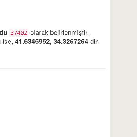
odu
olarak belirlenmiştir.
37402
ı ise,
41.6345952, 34.3267264
dir.