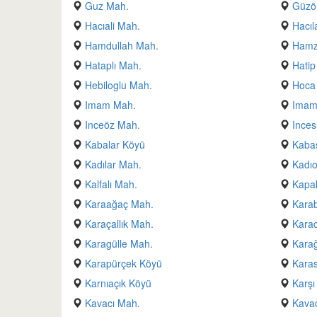
Guz Mah.
Güzö
Hacıali Mah.
Hacıl
Hamdullah Mah.
Hamz
Hataplı Mah.
Hatip
Hebiloglu Mah.
Hoca
Imam Mah.
Imam
Inceöz Mah.
Inces
Kabalar Köyü
Kaba
Kadılar Mah.
Kadıo
Kalfalı Mah.
Kapak
Karaağaç Mah.
Kara
Karaçallık Mah.
Kara
Karagülle Mah.
Karağ
Karapürçek Köyü
Karas
Karnıaçık Köyü
Karş
Kavacı Mah.
Kavac