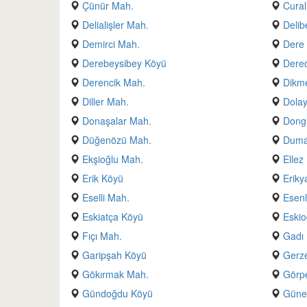
Çünür Mah.
Cural
Delialişler Mah.
Delib
Demirci Mah.
Dere
Derebeysibey Köyü
Derec
Derencik Mah.
Dikm
Diller Mah.
Dola
Donaşalar Mah.
Dong
Düğenözü Mah.
Duma
Ekşioğlu Mah.
Ellez
Erik Köyü
Eriky
Eselli Mah.
Esenl
Eskiatça Köyü
Eskio
Fıçı Mah.
Gadı
Garipşah Köyü
Gerz
Gökırmak Mah.
Görp
Gündoğdu Köyü
Güne