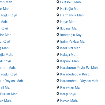
ren Mah.
Guzsökü Mah.
ar Mah.
Haliloğlu Mah.
aoğlu Köyü
Harmancık Mah.
 Mah.
Hayır Mah.
 Köyü
Ikipınar Mah.
lar Mah.
Imamoğlu Köyü
u Köyü
Iprim Yaylası Mah.
ş Mah.
Kadı Kızı Mah.
ğlu Mah.
Kalaşlı Mah.
lı Köyü
Kapanlı Mah.
burun Mah.
Karaburun Yayla Evi Mah.
caoğlu Köyü
Karadedeoğlu Köyü
uz Yaylası Mah.
Karamahmut Yaylası Mah.
ait Mah.
Karayılan Mah.
ı Bürüm Mah.
Karşı Köyü
ık Mah.
Kavak Mah.