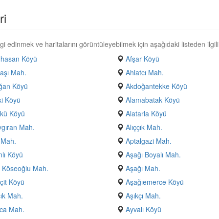
ri
i edinmek ve haritalarını görüntüleyebilmek için aşağıdaki listeden ilgili
lhasan Köyü
Afşar Köyü
aşı Mah.
Ahlatcı Mah.
ğan Köyü
Akdoğantekke Köyü
i Köyü
Alamabatak Köyü
ökü Köyü
Alatarla Köyü
ygıran Mah.
Alıççık Mah.
 Mah.
Aptalgazi Mah.
nlı Köyü
Aşağı Boyalı Mah.
 Köseoğlu Mah.
Aşağı Mah.
çit Köyü
Aşağıemerce Köyü
ık Mah.
Aşıkçı Mah.
ca Mah.
Ayvalı Köyü