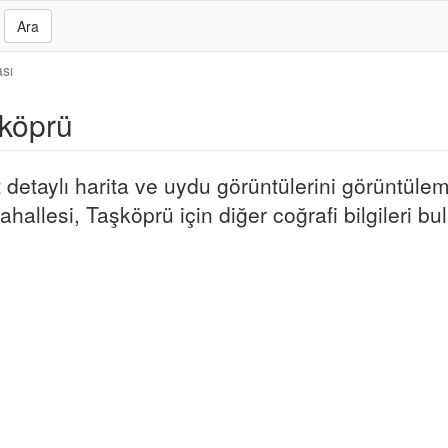
Ara
sı
şköprü
etaylı harita ve uydu görüntülerini görüntülem
allesi, Taşköprü için diğer coğrafi bilgileri bula