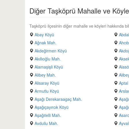
Diğer Taşköprü Mahalle ve Köyle
Taşköprü ilçesinin diğer mahalle ve köyleri hakkında bilg
Abay Köyü
Abda
Ağnak Mah.
Ahcıb
Akdeğirmen Köyü
Akdo
Akıllıoğlu Mah.
Aksek
Alamaşişli Köyü
Alas
Alibey Mah.
Alibe
Alisaray Köyü
Aptal
Armutlu Köyü
Arsla
Aşağı Derekaraagaç Mah.
Aşağı
Aşağıçayırcık Köyü
Aşağı
Aşağıtelli Mah.
Asarc
Avdullu Mah.
Ayval