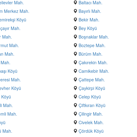
lievler Mah.
Baltacı Mah.
m Merkez Mah.
Bayırlı Mah.
emirekşi Köyü
Bekir Mah.
çayır Mah.
Bey Köyü
r Mah.
Boşnaklar Mah.
rmut Mah.
Boztepe Mah.
an Mah.
Bürüm Mah.
 Mah.
Çakırekin Mah.
aşı Köyü
Camikebir Mah.
eresi Mah.
Çattepe Mah.
evher Köyü
Çaykirpi Köyü
 Köyü
Celep Köyü
li Mah.
Çiftkıran Köyü
mli Mah.
Çilingir Mah.
öyü
Civelek Mah.
ü Mah.
Çördük Köyü