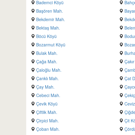
Bademci Köyü
Bahçe
Başören Mah.
Baya
Bekdemir Mah.
Bekd
Bektaş Mah.
Belen
Böcü Köyü
Bodu
Bozarmut Köyü
Boza
Bulak Mah.
Burh
Çağa Mah.
Çakır
Çaloğlu Mah.
Çamb
Çarıklı Mah.
Çat D
Çay Mah.
Çayc
Cebeci Mah.
Çekiç
Çevik Köyü
Ceviz
Çiftlik Mah.
Çiğde
Çirpici Mah.
Çit K
Çoban Mah.
Çörd