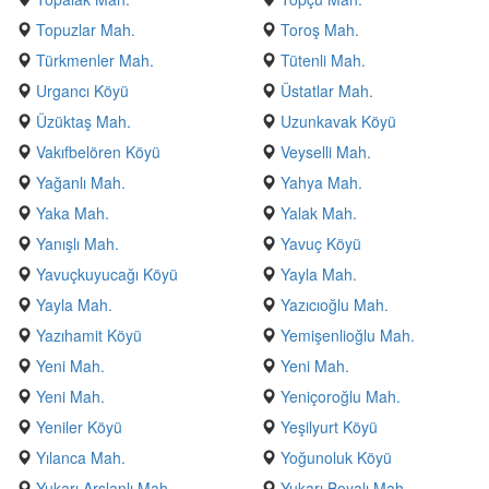
Topuzlar Mah.
Toroş Mah.
Türkmenler Mah.
Tütenli Mah.
Urgancı Köyü
Üstatlar Mah.
Üzüktaş Mah.
Uzunkavak Köyü
Vakıfbelören Köyü
Veyselli Mah.
Yağanlı Mah.
Yahya Mah.
Yaka Mah.
Yalak Mah.
Yanışlı Mah.
Yavuç Köyü
Yavuçkuyucağı Köyü
Yayla Mah.
Yayla Mah.
Yazıcıoğlu Mah.
Yazıhamit Köyü
Yemişenlioğlu Mah.
Yeni Mah.
Yeni Mah.
Yeni Mah.
Yeniçoroğlu Mah.
Yeniler Köyü
Yeşilyurt Köyü
Yılanca Mah.
Yoğunoluk Köyü
Yukarı Arslanlı Mah.
Yukarı Boyalı Mah.