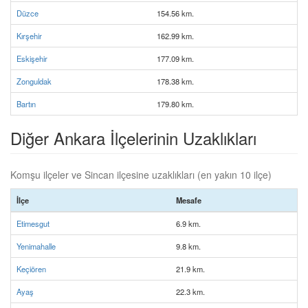
Düzce
154.56 km.
Kırşehir
162.99 km.
Eskişehir
177.09 km.
Zonguldak
178.38 km.
Bartın
179.80 km.
Diğer Ankara İlçelerinin Uzaklıkları
Komşu ilçeler ve Sincan ilçesine uzaklıkları (en yakın 10 ilçe)
İlçe
Mesafe
Etimesgut
6.9 km.
Yenimahalle
9.8 km.
Keçiören
21.9 km.
Ayaş
22.3 km.