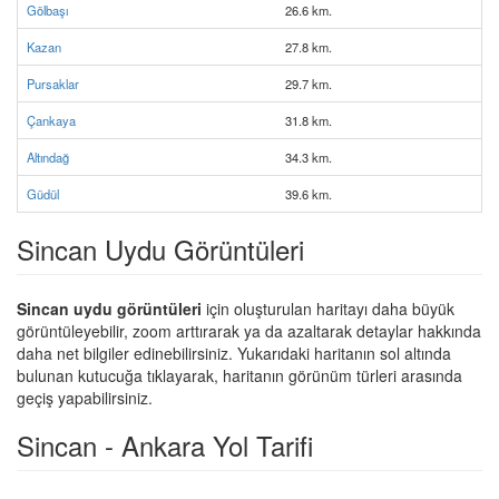
Gölbaşı
26.6 km.
Kazan
27.8 km.
Pursaklar
29.7 km.
Çankaya
31.8 km.
Altındağ
34.3 km.
Güdül
39.6 km.
Sincan Uydu Görüntüleri
Sincan uydu görüntüleri
için oluşturulan haritayı daha büyük
görüntüleyebilir, zoom arttırarak ya da azaltarak detaylar hakkında
daha net bilgiler edinebilirsiniz. Yukarıdaki haritanın sol altında
bulunan kutucuğa tıklayarak, haritanın görünüm türleri arasında
geçiş yapabilirsiniz.
Sincan - Ankara Yol Tarifi