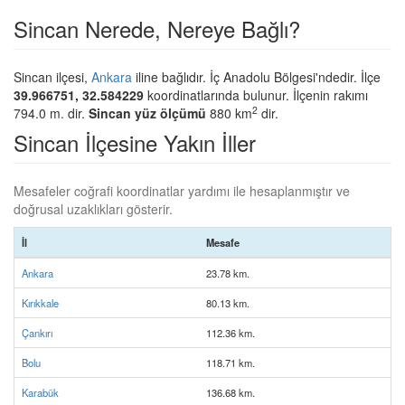
Sincan Nerede, Nereye Bağlı?
Sincan ilçesi,
Ankara
iline bağlıdır. İç Anadolu Bölgesi'ndedir. İlçe
39.966751, 32.584229
koordinatlarında bulunur. İlçenin rakımı
2
794.0 m. dir.
Sincan yüz ölçümü
880 km
dir.
Sincan İlçesine Yakın İller
Mesafeler coğrafi koordinatlar yardımı ile hesaplanmıştır ve
doğrusal uzaklıkları gösterir.
İl
Mesafe
Ankara
23.78 km.
Kırıkkale
80.13 km.
Çankırı
112.36 km.
Bolu
118.71 km.
Karabük
136.68 km.