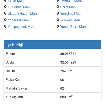
Tatlar Mah.
Törekent Mah.
Türkobası Mah.
Ücret Mah.
Ulubatlı Hasan Mah.
Yeniçimşit Mah.
Yenihisar Mah.
Yenikayı Mah.
Yenipeçenek Mah.
Yunus Emre Mah.
İlçe Kimliği
Enlem
39.966751
Boylam
32.584229
Rakım
794.0 m.
Plaka Kodu
06
Mahalle Sayısı
62
2
Yüz ölçümü
880 km