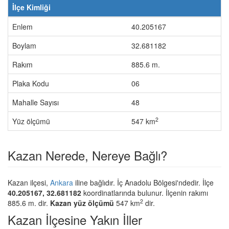
İlçe Kimliği
Enlem
40.205167
Boylam
32.681182
Rakım
885.6 m.
Plaka Kodu
06
Mahalle Sayısı
48
2
Yüz ölçümü
547 km
Kazan Nerede, Nereye Bağlı?
Kazan ilçesi,
Ankara
iline bağlıdır. İç Anadolu Bölgesi'ndedir. İlçe
40.205167, 32.681182
koordinatlarında bulunur. İlçenin rakımı
2
885.6 m. dir.
Kazan yüz ölçümü
547 km
dir.
Kazan İlçesine Yakın İller