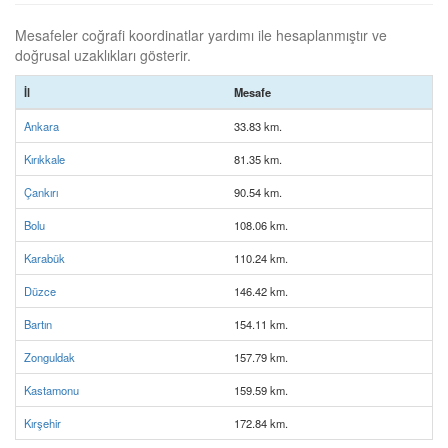
Mesafeler coğrafi koordinatlar yardımı ile hesaplanmıştır ve
doğrusal uzaklıkları gösterir.
İl
Mesafe
Ankara
33.83 km.
Kırıkkale
81.35 km.
Çankırı
90.54 km.
Bolu
108.06 km.
Karabük
110.24 km.
Düzce
146.42 km.
Bartın
154.11 km.
Zonguldak
157.79 km.
Kastamonu
159.59 km.
Kırşehir
172.84 km.