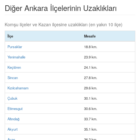
Diğer Ankara İlçelerinin Uzaklıkları
Komşu ilçeler ve Kazan ilçesine uzaklıkları (en yakın 10 ilçe)
İlçe
Mesafe
Pursaklar
18.8 km.
Yenimahalle
23.9 km.
Keçiören
24.1 km.
Sincan
27.8 km.
Kızılcahamam
29.6 km.
Çubuk
30.1 km.
Etimesgut
30.6 km.
Altındağ
33.7 km.
Akyurt
35.1 km.
Ayaş
36.2 km.