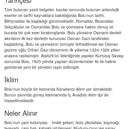
Tüm bulunan yazılı belgeler, kazılar sonunda bulunan arkeolojik
eserler ve tarihî kaynaklara bakıldığında Bolu'nun tarihi,
Bithynialılar ile başladığı görülmektedir. Romalılar, Bizanslılar,
Selçuklular ve Osmanlılar Bolu ve çevresine hakim olmuş ve
burada bir çok eser bırakmışlardır. Bolu yöresine Osmanlı devleti
akınlarını ilk kez devletin kurucusu Osman Gazi tarafından
başlatılmış, Bolu ve çevresinin tümüyle fethedilmesi ise Osman
gazinin oğlu Orhan Gazi döneminin ilk yıllarına 1324-1326 yılları
arasına rastlamıştır. Atatürk'ün liderliğinde yapılan Kurtuluş Savaşı
sonunda Bolu, 1923 yılında yapılan düzenlemeler ile ile haline
getirilerek yeni bir yönetim tayin edilmiştir.
İklim
Bolu'nun büyük bir kısmında Karadeniz iklimi yer almaktadır.
Bunun yanında güney kısımlarında İç Anadolu iklim tipi de
hissedilmektedir.
Neler Alınır
Bolu’nun çam kolonyası, , fındık şekeri, bolu çikolatası, kaymağı,
tereyağı, çam balı, kabaklı gözlemesi; Mudurnu'nun ise saray