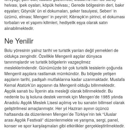
helvası, ipek oyaları, köpük helvası,; Gerede bölgesinin deri, bakır
eşyaları; Göynük' ün el dokumaları, şeker fasulyesi, Seben' in
üzümü, elması; Mengen' in peyniri; Kıbrısçık'ın pirinci, el dokuması
torbaları ve el yapımı kilimleri, hediyelik eşya olarak satın
alınabilmektedir.
Ne Yenilir
Bolu yöresinin yalnız tarihi ve turistik yanları değil yemekleri de
oldukça zengindir. Özellikle Mengenli aşçılar dünyaca
tanınmışlardır ve turistik bölgelerin vazgeçilmez
mesleklerindendir. Günümüzde bir çok turistik tesislerin çoğunda
Mengenli aşçılara rastlamak mümkündür. Bu bölgede yetişen
aşçıların tarihi, padişah mutfaklarına kadar uzanmaktadır. Mustafa
Kemal Atatürk’ün aşçısının da Mengenli olduğu bilinmektedir.
Aşçılık sanatı bu İlçenin ata mesleği olarak bilinmektedir. Bu
nedenle bu iş koluna destek vermek için Mengen’de 1985 yılında
Anadolu Aşçılık Meslek Lisesi açılmış ve bu sanatın bilimsel olarak
geliştirilmesi amaçlanmıştır. Her yıl Haziran ayının üçüncü
haftasında da düzenlenen Mengen’de Türkiye’nin tek “Uluslar
arası Aşçılık Festivali” düzenlenmekte ve yarışma, sergi, panel,
konser ve spor karşılaşmaları gibi etkinlikler gerçekleştirilmektedir.