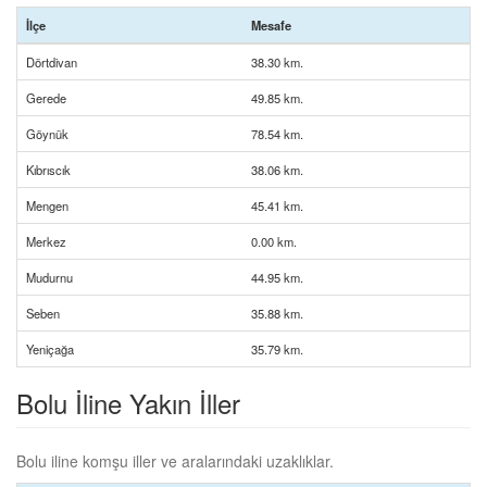
İlçe
Mesafe
Dörtdivan
38.30 km.
Gerede
49.85 km.
Göynük
78.54 km.
Kıbrıscık
38.06 km.
Mengen
45.41 km.
Merkez
0.00 km.
Mudurnu
44.95 km.
Seben
35.88 km.
Yeniçağa
35.79 km.
Bolu İline Yakın İller
Bolu iline komşu iller ve aralarındaki uzaklıklar.