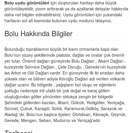
Bolu uydu görüntüleri
için oluşturulan haritayı daha büyük
görüntüleyebilir, zoom arttırarak ya da azaltarak detaylar hakkında
daha net bilgiler edinebilirsiniz. Uydu görüntüleri için yukarıdaki
haritanın sol alt kısmında bulunan uydu modunu tıklayınız.
Bolu Hakkında Bilgiler
Bulunduğu topraklarının büyük bir kısmı ormanlarla kaplı olan
Bolu'nun yüzey şekillerinde platolar, dağlar ve ovalar çok önemli
yer tutar. Önemli dağları güneyinde Bolu Dağları , Abant Dağları ,
kuzeyinde Sünnice Dağları , Çele Doruğu , Gerede'nin kuzeyinde
ise Arkot ve Göl Dağları vardır. En güneyinde ilk iki sıradan daha
yüksek olan ve bilinen adıyla Köroğlu Dağları adı verilen volkanik
dağlar uzanır. Bu bölgede , yağışların bol oluşu ve eğimlerin
çokluğu nedeniyle irili ufaklı bir çok doğal ve baraj gölleri
oluştuğundan göller yönünden oldukça zengin bir bölgedir.
Şehirdeki göllerden bazıları, Abant, Gölcük, Yedigöller, Yeniçağa,
Sünnet, Çubuk, Karagöl, Sülük, Karamurat,Gölköy, Saraycık ve
Aladağ 'dır. Bolu'nun başlıca ilçeleri; Dörtdivan, Kıbrısçık, Göynük,
Gerede, Mengen, Seben, Mudurnu ve Yeniçağ'adır.
Tarihçesi