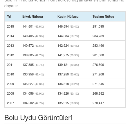
dayanır.
Yıl
Erkek Nüfusu
Kadın Nüfusu
Toplam Nütus
2015
144,501
146,594
291,095
(49.6%)
(50.4%)
2014
140,405
144,384
284,789
(49.3%)
(50.7%)
2013
140,572
142,924
283,496
(49.6%)
(50.4%)
2012
139,805
141,275
281,080
(49.7%)
(50.3%)
2011
137,385
139,121
276,506
(49.7%)
(50.3%)
2010
133,958
137,250
271,208
(49.4%)
(50.6%)
2009
135,227
136,318
271,545
(49.8%)
(50.2%)
2008
134,056
134,826
268,882
(49.9%)
(50.1%)
2007
134,502
135,915
270,417
(49.7%)
(50.3%)
Bolu Uydu Görüntüleri