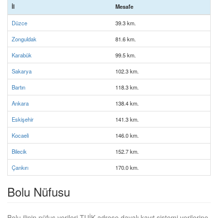
İl
Mesafe
Düzce
39.3 km.
Zonguldak
81.6 km.
Karabük
99.5 km.
Sakarya
102.3 km.
Bartın
118.3 km.
Ankara
138.4 km.
Eskişehir
141.3 km.
Kocaeli
146.0 km.
Bilecik
152.7 km.
Çankırı
170.0 km.
Bolu Nüfusu
Bolu ilinin nüfus verileri TUİK adrese dayalı kayıt sistemi verilerine