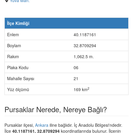
Yuva Mah.
İlçe Kimliği
Enlem
40.1187161
Boylam
32.8709294
Rakım
1,062.5 m.
Plaka Kodu
06
Mahalle Sayısı
21
2
Yüz ölçümü
169 km
Pursaklar Nerede, Nereye Bağlı?
Pursaklar ilçesi,
Ankara
iline bağlıdır. İç Anadolu Bölgesi'ndedir.
İlçe
40.1187161, 32.8709294
koordinatlarında bulunur. İlçenin