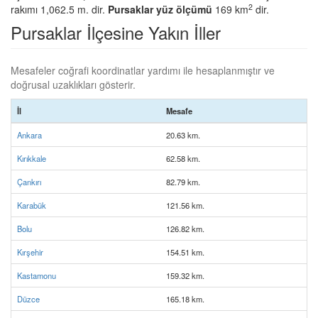
2
rakımı 1,062.5 m. dir.
Pursaklar yüz ölçümü
169 km
dir.
Pursaklar İlçesine Yakın İller
Mesafeler coğrafi koordinatlar yardımı ile hesaplanmıştır ve
doğrusal uzaklıkları gösterir.
İl
Mesafe
Ankara
20.63 km.
Kırıkkale
62.58 km.
Çankırı
82.79 km.
Karabük
121.56 km.
Bolu
126.82 km.
Kırşehir
154.51 km.
Kastamonu
159.32 km.
Düzce
165.18 km.