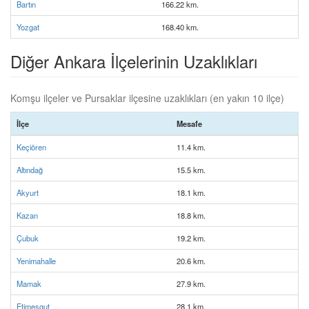
Bartın
166.22 km.
Yozgat
168.40 km.
Diğer Ankara İlçelerinin Uzaklıkları
Komşu ilçeler ve Pursaklar ilçesine uzaklıkları (en yakın 10 ilçe)
İlçe
Mesafe
Keçiören
11.4 km.
Altındağ
15.5 km.
Akyurt
18.1 km.
Kazan
18.8 km.
Çubuk
19.2 km.
Yenimahalle
20.6 km.
Mamak
27.9 km.
Etimesgut
28.1 km.