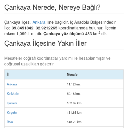
Çankaya Nerede, Nereye Bağlı?
Çankaya ilçesi,
Ankara
iline bağlıdır. İç Anadolu Bölgesi'ndedir.
İlçe
39.8451842, 32.9212265
koordinatlarında bulunur. İlçenin
2
rakımı 1,099.1 m. dir.
Çankaya yüz ölçümü
483 km
dir.
Çankaya İlçesine Yakın İller
Mesafeler coğrafi koordinatlar yardımı ile hesaplanmıştır ve
doğrusal uzaklıkları gösterir.
İl
Mesafe
Ankara
11.12 km.
Kırıkkale
50.18 km.
Çankırı
102.62 km.
Kırşehir
131.65 km.
Bolu
148.79 km.