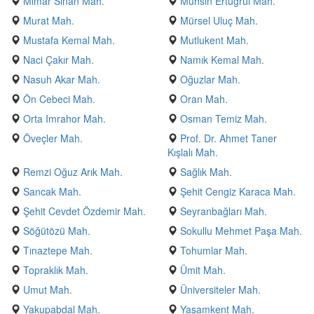
Mimar Sinan Mah.
Muhsin Ertuğrul Mah.
Murat Mah.
Mürsel Uluç Mah.
Mustafa Kemal Mah.
Mutlukent Mah.
Naci Çakır Mah.
Namık Kemal Mah.
Nasuh Akar Mah.
Oğuzlar Mah.
Ön Cebeci Mah.
Oran Mah.
Orta Imrahor Mah.
Osman Temiz Mah.
Öveçler Mah.
Prof. Dr. Ahmet Taner
Kışlalı Mah.
Remzi Oğuz Arık Mah.
Sağlık Mah.
Sancak Mah.
Şehit Cengiz Karaca Mah.
Şehit Cevdet Özdemir Mah.
Seyranbağları Mah.
Söğütözü Mah.
Sokullu Mehmet Paşa Mah.
Tınaztepe Mah.
Tohumlar Mah.
Topraklık Mah.
Ümit Mah.
Umut Mah.
Üniversiteler Mah.
Yakupabdal Mah.
Yaşamkent Mah.