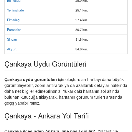
Etimesgut
25.0 km.
Yenimahalle
25.1 km.
Elmadağ
27.4 km.
Pursaklar
30.7 km.
Sincan
31.8 km.
Akyurt
34.6 km.
Çankaya Uydu Görüntüleri
Çankaya uydu görüntüleri
için oluşturulan haritayı daha büyük
görüntüleyebilir, zoom arttırarak ya da azaltarak detaylar hakkında
daha net bilgiler edinebilirsiniz. Yukarıdaki haritanın sol altında
bulunan kutucuğa tıklayarak, haritanın görünüm türleri arasında
geçiş yapabilirsiniz.
Çankaya - Ankara Yol Tarifi
Çankaya ilçesinden Ankara iline nasıl gidilir?
, Yol tarifi ve