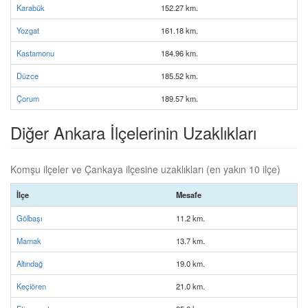
Karabük
152.27 km.
Yozgat
161.18 km.
Kastamonu
184.96 km.
Düzce
185.52 km.
Çorum
189.57 km.
Diğer Ankara İlçelerinin Uzaklıkları
Komşu ilçeler ve Çankaya ilçesine uzaklıkları (en yakın 10 ilçe)
İlçe
Mesafe
Gölbaşı
11.2 km.
Mamak
13.7 km.
Altındağ
19.0 km.
Keçiören
21.0 km.