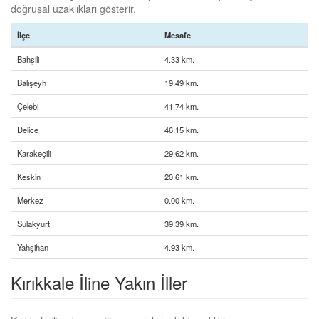
doğrusal uzaklıkları gösterir.
İlçe
Mesafe
Bahşili
4.33 km.
Balışeyh
19.49 km.
Çelebi
41.74 km.
Delice
46.15 km.
Karakeçili
29.62 km.
Keskin
20.61 km.
Merkez
0.00 km.
Sulakyurt
39.39 km.
Yahşihan
4.93 km.
Kırıkkale İline Yakın İller