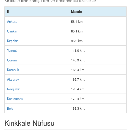
Kırıkkale iline komşu iller ve aralarındaki uzaklıklar.
İl
Mesafe
Ankara
56.4 km.
Çankırı
85.1 km.
Kırşehir
95.2 km.
Yozgat
111.0 km.
Çorum
145.9 km.
Karabük
168.4 km.
Aksaray
169.7 km.
Nevşehir
170.4 km.
Kastamonu
172.4 km.
Bolu
189.3 km.
Kırıkkale Nüfusu