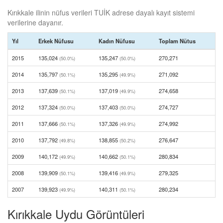
Kırıkkale ilinin nüfus verileri TUİK adrese dayalı kayıt sistemi
verilerine dayanır.
Yıl
Erkek Nüfusu
Kadın Nüfusu
Toplam Nütus
2015
135,024
135,247
270,271
(50.0%)
(50.0%)
2014
135,797
135,295
271,092
(50.1%)
(49.9%)
2013
137,639
137,019
274,658
(50.1%)
(49.9%)
2012
137,324
137,403
274,727
(50.0%)
(50.0%)
2011
137,666
137,326
274,992
(50.1%)
(49.9%)
2010
137,792
138,855
276,647
(49.8%)
(50.2%)
2009
140,172
140,662
280,834
(49.9%)
(50.1%)
2008
139,909
139,416
279,325
(50.1%)
(49.9%)
2007
139,923
140,311
280,234
(49.9%)
(50.1%)
Kırıkkale Uydu Görüntüleri