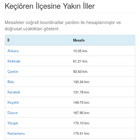
Keçiören İlçesine Yakın İller
Mesafeler coğrafi koordinatlar yardımı ile hesaplanmıştır ve
doğrusal uzaklıkları gösterir.
İl
Mesafe
Ankara
10.05 km.
Kırıkkale
61.21 km.
Çankırı
92.63 km.
Bolu
130.34 km.
Karabük
131.78 km.
Kırşehir
149.75 km.
Düzce
167.95 km.
Yozgat
170.10 km.
Kastamonu
170.51 km.