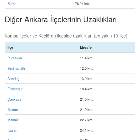
Bartın
176.24 km.
Diğer Ankara İlçelerinin Uzaklıkları
Komşu ilçeler ve Keçiören ilçesine uzaklıkları (en yakın 10 ilçe)
İlçe
Mesafe
Pursaklar
11.4 km.
Yenimahalle
12.0 km.
Altındağ
13.0 km.
Etimesgut
18.4 km.
Çankaya
21.0 km.
Sincan
21.9 km.
Mamak
22.7 km.
Kazan
24.1 km.