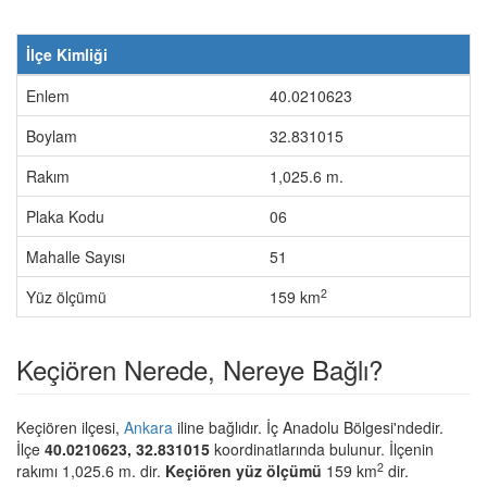
İlçe Kimliği
Enlem
40.0210623
Boylam
32.831015
Rakım
1,025.6 m.
Plaka Kodu
06
Mahalle Sayısı
51
2
Yüz ölçümü
159 km
Keçiören Nerede, Nereye Bağlı?
Keçiören ilçesi,
Ankara
iline bağlıdır. İç Anadolu Bölgesi'ndedir.
İlçe
40.0210623, 32.831015
koordinatlarında bulunur. İlçenin
2
rakımı 1,025.6 m. dir.
Keçiören yüz ölçümü
159 km
dir.