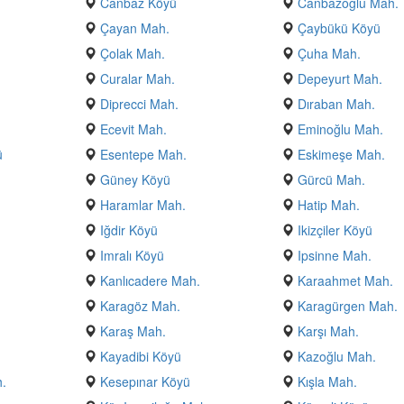
Canbaz Köyü
Canbazoğlu Mah.
Çayan Mah.
Çaybükü Köyü
Çolak Mah.
Çuha Mah.
.
Curalar Mah.
Depeyurt Mah.
Diprecci Mah.
Dıraban Mah.
Ecevit Mah.
Eminoğlu Mah.
ü
Esentepe Mah.
Eskimeşe Mah.
Güney Köyü
Gürcü Mah.
Haramlar Mah.
Hatip Mah.
Iğdir Köyü
Ikizçiler Köyü
Imralı Köyü
Ipsinne Mah.
Kanlıcadere Mah.
Karaahmet Mah.
Karagöz Mah.
Karagürgen Mah.
Karaş Mah.
Karşı Mah.
Kayadibi Köyü
Kazoğlu Mah.
h.
Kesepınar Köyü
Kışla Mah.