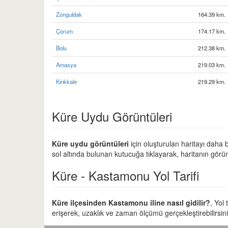
Zonguldak
164.39 km.
Çorum
174.17 km.
Bolu
212.38 km.
Amasya
219.03 km.
Kırıkkale
219.29 km.
Küre Uydu Görüntüleri
Küre uydu görüntüleri
için oluşturulan haritayı daha b
sol altında bulunan kutucuğa tıklayarak, haritanın görün
Küre - Kastamonu Yol Tarifi
Küre ilçesinden Kastamonu iline nasıl gidilir?
, Yol
erişerek, uzaklık ve zaman ölçümü gerçekleştirebilirsini