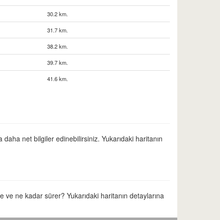
30.2 km.
31.7 km.
38.2 km.
39.7 km.
41.6 km.
daha net bilgiler edinebilirsiniz. Yukarıdaki haritanın
re ve ne kadar sürer? Yukarıdaki haritanın detaylarına