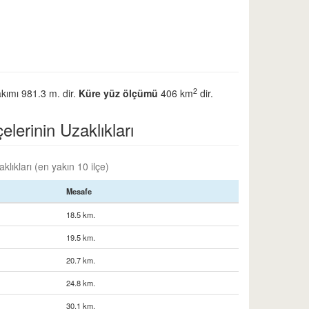
2
akımı 981.3 m. dir.
Küre yüz ölçümü
406 km
dir.
lerinin Uzaklıkları
klıkları (en yakın 10 ilçe)
Mesafe
18.5 km.
19.5 km.
20.7 km.
24.8 km.
30.1 km.