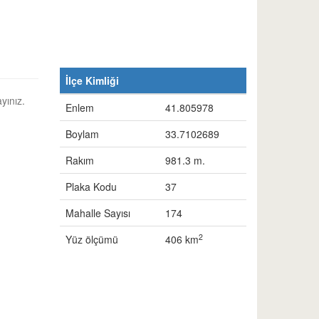
İlçe Kimliği
yınız.
Enlem
41.805978
Boylam
33.7102689
Rakım
981.3 m.
Plaka Kodu
37
Mahalle Sayısı
174
2
Yüz ölçümü
406 km