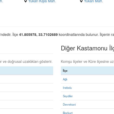
h.
Yukarı Kışla Mah.
Yukarı Mah.
'ndedir. İlçe
41.805978, 33.7102689
koordinatlarında bulunur. İlçenin r
Diğer Kastamonu İlçe
 ve doğrusal uzaklıkları gösterir.
Komşu ilçeler ve Küre ilçesine uza
İlçe
Ağlı
Inebolu
Seydiler
Devrekani
Bozkurt