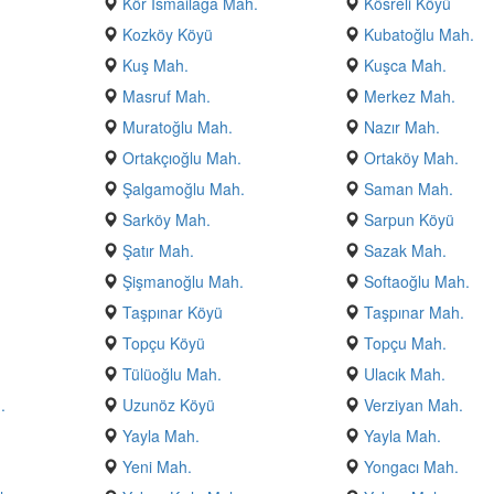
Kör Ismailağa Mah.
Kösreli Köyü
Kozköy Köyü
Kubatoğlu Mah.
Kuş Mah.
Kuşca Mah.
Masruf Mah.
Merkez Mah.
Muratoğlu Mah.
Nazır Mah.
Ortakçıoğlu Mah.
Ortaköy Mah.
Şalgamoğlu Mah.
Saman Mah.
Sarköy Mah.
Sarpun Köyü
Şatır Mah.
Sazak Mah.
Şişmanoğlu Mah.
Softaoğlu Mah.
Taşpınar Köyü
Taşpınar Mah.
Topçu Köyü
Topçu Mah.
Tülüoğlu Mah.
Ulacık Mah.
.
Uzunöz Köyü
Verziyan Mah.
.
Yayla Mah.
Yayla Mah.
Yeni Mah.
Yongacı Mah.