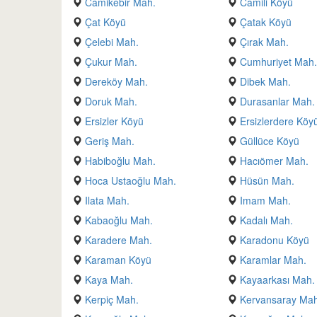
Camikebir Mah.
Camili Köyü
Çat Köyü
Çatak Köyü
Çelebi Mah.
Çırak Mah.
Çukur Mah.
Cumhuriyet Mah
Dereköy Mah.
Dibek Mah.
Doruk Mah.
Durasanlar Mah.
Ersizler Köyü
Ersizlerdere Köy
Geriş Mah.
Güllüce Köyü
Habiboğlu Mah.
Hacıömer Mah.
Hoca Ustaoğlu Mah.
Hüsün Mah.
Ilata Mah.
Imam Mah.
Kabaoğlu Mah.
Kadalı Mah.
Karadere Mah.
Karadonu Köyü
Karaman Köyü
Karamlar Mah.
Kaya Mah.
Kayaarkası Mah.
Kerpiç Mah.
Kervansaray Ma