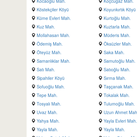
Kocaoğlu Mah.
Koçcuğaz Mah.
Köstekçiler Köyü
Koyunkırtık Köyü
Küme Evleri Mah.
Kurtoğlu Mah.
Kuz Mah.
Kuztarla Mah.
Mollahasan Mah.
Müderis Mah.
Ödemiş Mah.
Öksüzler Mah.
Öteyüz Mah.
Saka Mah.
Samanlıklar Mah.
Samutoğlu Mah.
Satı Mah.
Satıoğlu Mah.
Sipahiler Köyü
Sırma Mah.
Sofuoğlu Mah.
Taşçanak Mah.
Tepe Mah.
Tokalak Mah.
Tosyalı Mah.
Tulumoğlu Mah.
Uvaz Mah.
Uzun Ahmet Mah
Yahya Mah.
Yayla Evleri Mah
Yayla Mah.
Yayla Mah.