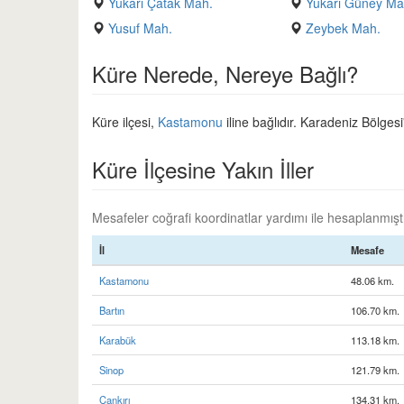
Yukarı Çatak Mah.
Yukarı Güney Ma
Yusuf Mah.
Zeybek Mah.
Küre Nerede, Nereye Bağlı?
Küre ilçesi,
Kastamonu
iline bağlıdır. Karadeniz Bölgesi
Küre İlçesine Yakın İller
Mesafeler coğrafi koordinatlar yardımı ile hesaplanmıştır
İl
Mesafe
Kastamonu
48.06 km.
Bartın
106.70 km.
Karabük
113.18 km.
Sinop
121.79 km.
Çankırı
134.31 km.