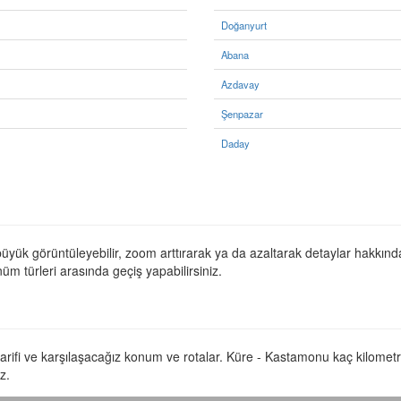
Doğanyurt
Abana
Azdavay
Şenpazar
Daday
üyük görüntüleyebilir, zoom arttırarak ya da azaltarak detaylar hakkında 
üm türleri arasında geçiş yapabilirsiniz.
 tarifi ve karşılaşacağız konum ve rotalar. Küre - Kastamonu kaç kilomet
z.