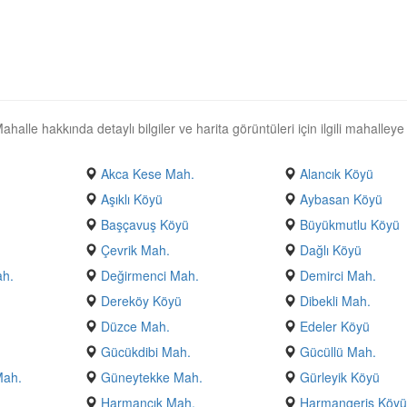
alle hakkında detaylı bilgiler ve harita görüntüleri için ilgili mahalleye
Akca Kese Mah.
Alancık Köyü
Aşıklı Köyü
Aybasan Köyü
Başçavuş Köyü
Büyükmutlu Köyü
Çevrik Mah.
Dağlı Köyü
ah.
Değirmenci Mah.
Demirci Mah.
Dereköy Köyü
Dibekli Mah.
Düzce Mah.
Edeler Köyü
Gücükdibi Mah.
Gücüllü Mah.
Mah.
Güneytekke Mah.
Gürleyik Köyü
Harmancık Mah.
Harmangeriş Köy