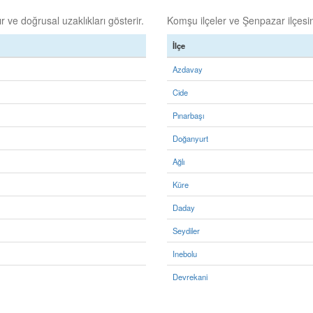
 ve doğrusal uzaklıkları gösterir.
Komşu ilçeler ve Şenpazar ilçesine
İlçe
Azdavay
Cide
Pınarbaşı
Doğanyurt
Ağlı
Küre
Daday
Seydiler
Inebolu
Devrekani