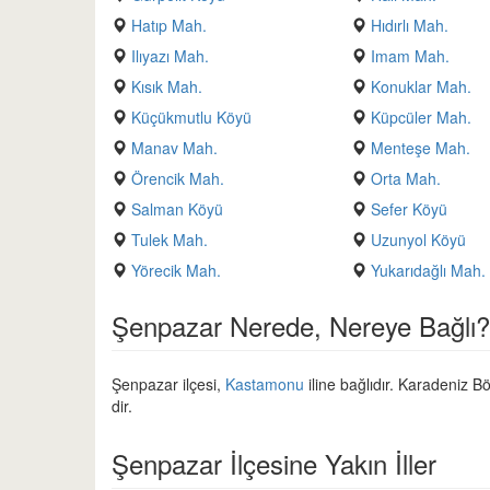
Hatıp Mah.
Hıdırlı Mah.
Ilıyazı Mah.
Imam Mah.
Kısık Mah.
Konuklar Mah.
Küçükmutlu Köyü
Küpcüler Mah.
Manav Mah.
Menteşe Mah.
Örencik Mah.
Orta Mah.
Salman Köyü
Sefer Köyü
Tulek Mah.
Uzunyol Köyü
Yörecik Mah.
Yukarıdağlı Mah.
Şenpazar Nerede, Nereye Bağlı?
Şenpazar ilçesi,
Kastamonu
iline bağlıdır. Karadeniz Bö
dir.
Şenpazar İlçesine Yakın İller