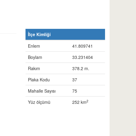
İlçe Kimliği
Enlem
41.809741
Boylam
33.231404
Rakım
378.2 m.
Plaka Kodu
37
Mahalle Sayısı
75
2
Yüz ölçümü
252 km
ü