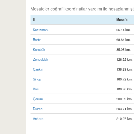
Mesafeler coğrafi koordinatlar yardımı ile hesaplanmıştır
İl
Mesafe
Kastamonu
66.14 km.
Bartın
68.84 km.
Karabük
85.05 km.
Zonguldak
126.22 km.
Çankırı
138.29 km.
Sinop
160.72 km.
Bolu
180.96 km.
Çorum
200.99 km.
Düzce
203.71 km.
Ankara
210.97 km.