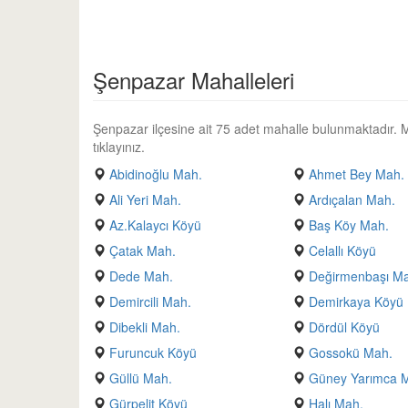
Şenpazar Mahalleleri
Şenpazar ilçesine ait 75 adet mahalle bulunmaktadır. Mah
tıklayınız.
Abidinoğlu Mah.
Ahmet Bey Mah.
Ali Yeri Mah.
Ardıçalan Mah.
Az.Kalaycı Köyü
Baş Köy Mah.
Çatak Mah.
Celallı Köyü
Dede Mah.
Değirmenbaşı M
Demircili Mah.
Demirkaya Köyü
Dibekli Mah.
Dördül Köyü
Furuncuk Köyü
Gossokü Mah.
Güllü Mah.
Güney Yarımca 
Gürpelit Köyü
Halı Mah.