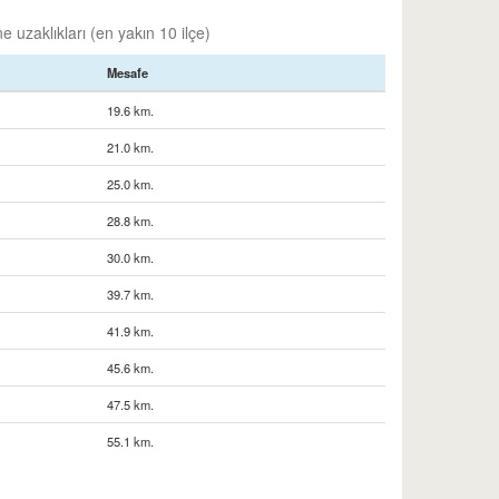
 uzaklıkları (en yakın 10 ilçe)
Mesafe
19.6 km.
21.0 km.
25.0 km.
28.8 km.
30.0 km.
39.7 km.
41.9 km.
45.6 km.
47.5 km.
55.1 km.