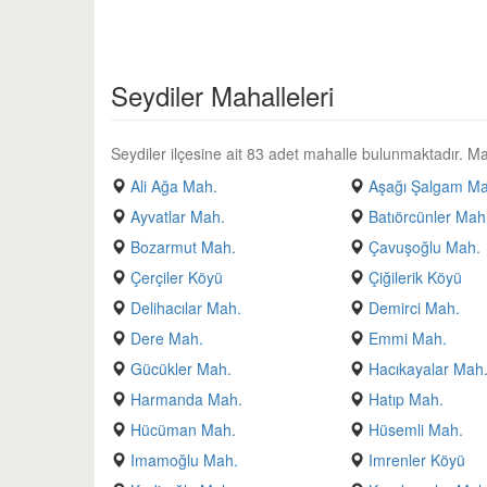
Seydiler Mahalleleri
Seydiler ilçesine ait 83 adet mahalle bulunmaktadır. Mahal
Ali Ağa Mah.
Aşağı Şalgam Ma
Ayvatlar Mah.
Batıörcünler Mah
Bozarmut Mah.
Çavuşoğlu Mah.
Çerçiler Köyü
Çiğilerik Köyü
Delihacılar Mah.
Demirci Mah.
Dere Mah.
Emmi Mah.
Gücükler Mah.
Hacıkayalar Mah
Harmanda Mah.
Hatıp Mah.
Hücüman Mah.
Hüsemli Mah.
Imamoğlu Mah.
Imrenler Köyü