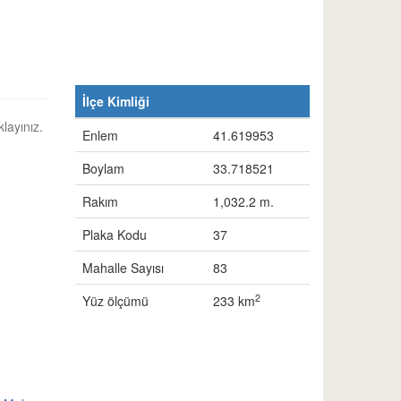
İlçe Kimliği
klayınız.
Enlem
41.619953
Boylam
33.718521
Rakım
1,032.2 m.
Plaka Kodu
37
Mahalle Sayısı
83
2
Yüz ölçümü
233 km