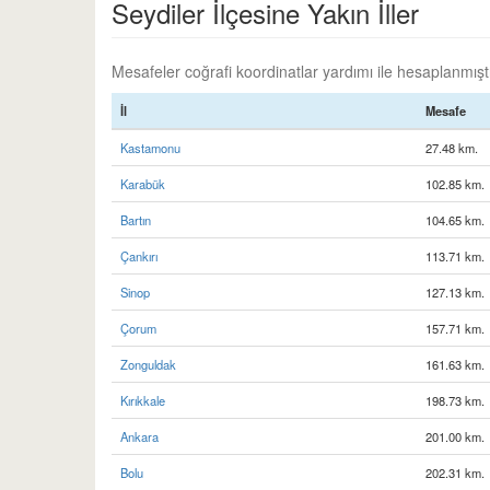
Seydiler İlçesine Yakın İller
Mesafeler coğrafi koordinatlar yardımı ile hesaplanmıştır
İl
Mesafe
Kastamonu
27.48 km.
Karabük
102.85 km.
Bartın
104.65 km.
Çankırı
113.71 km.
Sinop
127.13 km.
Çorum
157.71 km.
Zonguldak
161.63 km.
Kırıkkale
198.73 km.
Ankara
201.00 km.
Bolu
202.31 km.