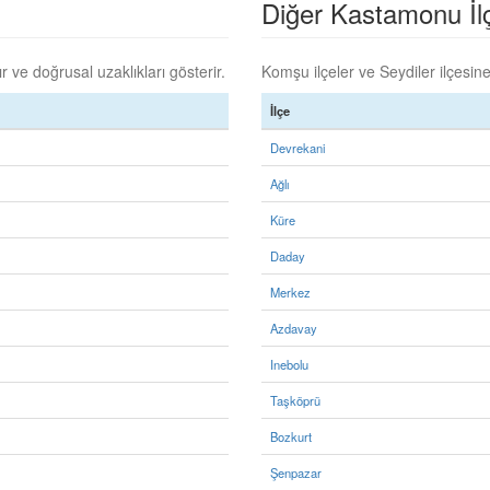
Diğer Kastamonu İlçe
 ve doğrusal uzaklıkları gösterir.
Komşu ilçeler ve Seydiler ilçesine 
İlçe
Devrekani
Ağlı
Küre
Daday
Merkez
Azdavay
Inebolu
Taşköprü
Bozkurt
Şenpazar