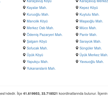
.
Karaçavuş Köyü
Karaçavuş Merkez
Kayalar Mah.
Kepez Köyü
Kuruoğlu Mah.
Kuytulu Mah.
Mancılık Köyü
Maşaoğlu Mah.
Merkez Osb Mah.
Müco Mah.
Ödemiş Pazaryeri Mah.
Pantır Mah.
Şalgam Köyü
Saraycık Mah.
Sofucak Mah.
Süngüler Mah.
Üyük Köyü
Üyük Merkez Mah
Yapukçu Mah.
Yavsuoğlu Mah.
Yukarıarslanlı Mah.
esi'ndedir. İlçe
41.619953, 33.718521
koordinatlarında bulunur. İlçenin