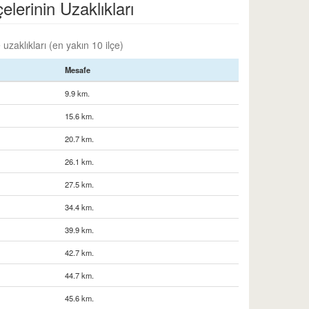
lerinin Uzaklıkları
uzaklıkları (en yakın 10 ilçe)
Mesafe
9.9 km.
15.6 km.
20.7 km.
26.1 km.
27.5 km.
34.4 km.
39.9 km.
42.7 km.
44.7 km.
45.6 km.