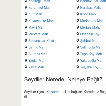
Kadiroğlu Mah.
Kandavurlar Mah
Karahmet Mah.
Karakaş Mah.
Kürt Mah.
Kürto Mah.
Kuyumcular Mah.
Madanbey Mah.
Mavili Mah.
Merkez Mah.
Mustafa Mah.
Odabaşı Köyü
Sabuncular Köyü
Şahbat Mah.
Sarnıç Mah.
Selimoğlu Mah.
Sürmeli Mah.
Tepe Köy Mah.
Yağlar Mah.
Yakupoğlu Mah.
Yayla Mah.
Yolyaka Köyü
Seydiler Nerede, Nereye Bağlı?
Seydiler ilçesi,
Kastamonu
iline bağlıdır. Karadeniz Bölg
dir.