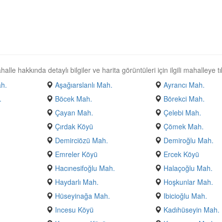
le hakkında detaylı bilgiler ve harita görüntüleri için ilgili mahalleye tı
h.
Aşağıarslanlı Mah.
Ayrancı Mah.
.
Böcek Mah.
Börekci Mah.
Çayan Mah.
Çelebi Mah.
Çırdak Köyü
Çömek Mah.
Demirciözü Mah.
Demiroğlu Mah.
Emreler Köyü
Ercek Köyü
.
Hacınesifoğlu Mah.
Halaçoğlu Mah.
Haydarlı Mah.
Hoşkunlar Mah.
Hüseyinağa Mah.
Ibicioğlu Mah.
Incesu Köyü
Kadıhüseyin Mah.