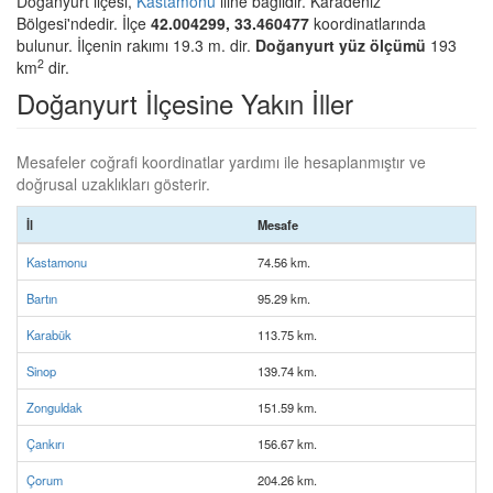
Doğanyurt ilçesi,
Kastamonu
iline bağlıdır. Karadeniz
Bölgesi'ndedir. İlçe
42.004299, 33.460477
koordinatlarında
bulunur. İlçenin rakımı 19.3 m. dir.
Doğanyurt yüz ölçümü
193
2
km
dir.
Doğanyurt İlçesine Yakın İller
Mesafeler coğrafi koordinatlar yardımı ile hesaplanmıştır ve
doğrusal uzaklıkları gösterir.
İl
Mesafe
Kastamonu
74.56 km.
Bartın
95.29 km.
Karabük
113.75 km.
Sinop
139.74 km.
Zonguldak
151.59 km.
Çankırı
156.67 km.
Çorum
204.26 km.