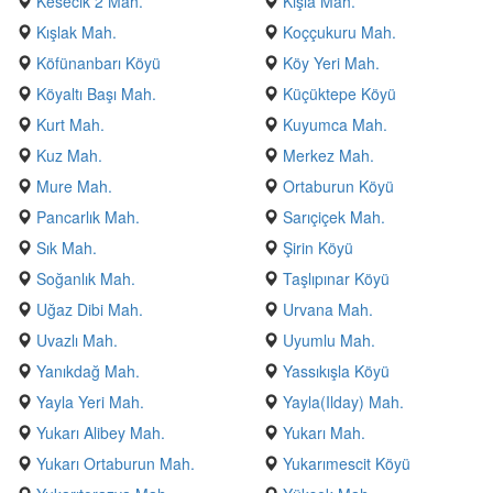
Kesecik 2 Mah.
Kışla Mah.
Kışlak Mah.
Koççukuru Mah.
Köfünanbarı Köyü
Köy Yeri Mah.
Köyaltı Başı Mah.
Küçüktepe Köyü
Kurt Mah.
Kuyumca Mah.
Kuz Mah.
Merkez Mah.
Mure Mah.
Ortaburun Köyü
Pancarlık Mah.
Sarıçiçek Mah.
Sık Mah.
Şirin Köyü
Soğanlık Mah.
Taşlıpınar Köyü
Uğaz Dibi Mah.
Urvana Mah.
Uvazlı Mah.
Uyumlu Mah.
Yanıkdağ Mah.
Yassıkışla Köyü
Yayla Yeri Mah.
Yayla(Ilday) Mah.
Yukarı Alibey Mah.
Yukarı Mah.
Yukarı Ortaburun Mah.
Yukarımescit Köyü