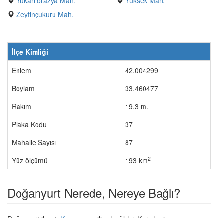
Yukarıtorazya Mah.
Yüksek Mah.
Zeytinçukuru Mah.
İlçe Kimliği
Enlem
42.004299
Boylam
33.460477
Rakım
19.3 m.
Plaka Kodu
37
Mahalle Sayısı
87
2
Yüz ölçümü
193 km
Doğanyurt Nerede, Nereye Bağlı?