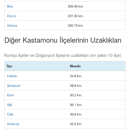
Bolu
209.49 km.
Düzce
231.30 km.
Ankara
235.73 km.
Diğer Kastamonu İlçelerinin Uzaklıkları
Komşu ilçeler ve Doğanyurt ilçesine uzaklıkları (en yakın 10 ilçe)
İlçe
Mesafe
Inebolu
24.9 km.
Şenpazar
28.8 km.
Küre
30.2 km.
Ağlı
36.1 km.
Cide
39.8 km.
Azdavay
42.2 km.