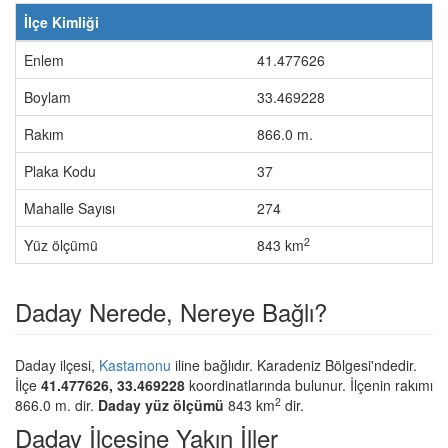
İlçe Kimliği
Enlem
41.477626
Boylam
33.469228
Rakım
866.0 m.
Plaka Kodu
37
Mahalle Sayısı
274
2
Yüz ölçümü
843 km
Daday Nerede, Nereye Bağlı?
Daday ilçesi,
Kastamonu
iline bağlıdır. Karadeniz Bölgesi'ndedir.
İlçe
41.477626, 33.469228
koordinatlarında bulunur. İlçenin rakımı
2
866.0 m. dir.
Daday yüz ölçümü
843 km
dir.
Daday İlçesine Yakın İller