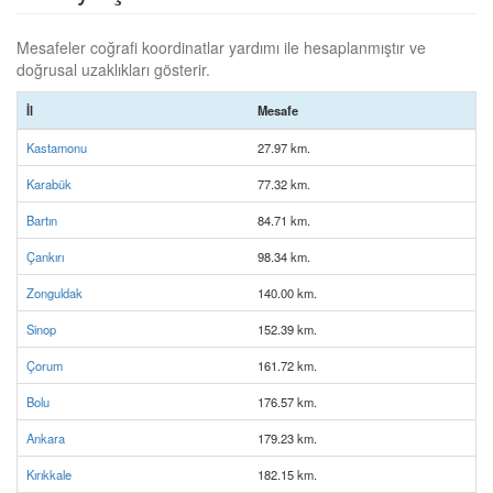
Mesafeler coğrafi koordinatlar yardımı ile hesaplanmıştır ve
doğrusal uzaklıkları gösterir.
İl
Mesafe
Kastamonu
27.97 km.
Karabük
77.32 km.
Bartın
84.71 km.
Çankırı
98.34 km.
Zonguldak
140.00 km.
Sinop
152.39 km.
Çorum
161.72 km.
Bolu
176.57 km.
Ankara
179.23 km.
Kırıkkale
182.15 km.