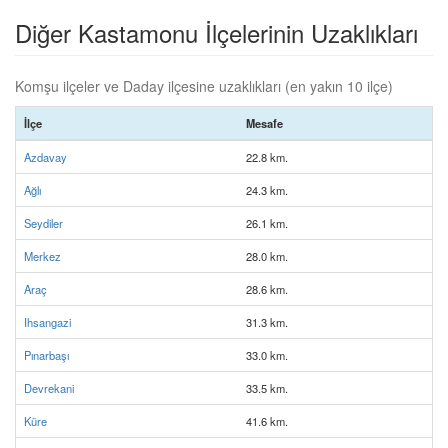
Diğer Kastamonu İlçelerinin Uzaklıkları
Komşu ilçeler ve Daday ilçesine uzaklıkları (en yakın 10 ilçe)
İlçe
Mesafe
Azdavay
22.8 km.
Ağlı
24.3 km.
Seydiler
26.1 km.
Merkez
28.0 km.
Araç
28.6 km.
Ihsangazi
31.3 km.
Pınarbaşı
33.0 km.
Devrekani
33.5 km.
Küre
41.6 km.