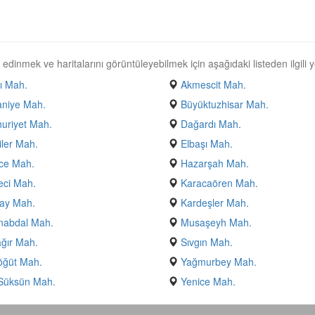
edinmek ve haritalarını görüntüleyebilmek için aşağıdaki listeden ilgili y
ı Mah.
Akmescit Mah.
aniye Mah.
Büyüktuzhisar Mah.
uriyet Mah.
Dağardı Mah.
iler Mah.
Elbaşı Mah.
ce Mah.
Hazarşah Mah.
eci Mah.
Karacaören Mah.
ay Mah.
Kardeşler Mah.
nabdal Mah.
Musaşeyh Mah.
ğır Mah.
Sıvgın Mah.
öğüt Mah.
Yağmurbey Mah.
 Süksün Mah.
Yenice Mah.