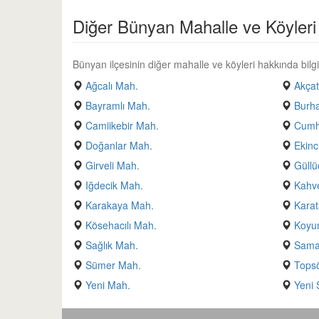
Diğer Bünyan Mahalle ve Köyleri
Bünyan ilçesinin diğer mahalle ve köyleri hakkında bilgi 
Ağcalı Mah.
Akçat
Bayramlı Mah.
Burh
Camiikebir Mah.
Cumh
Doğanlar Mah.
Ekinc
Girveli Mah.
Güllü
Iğdecik Mah.
Kahv
Karakaya Mah.
Karat
Kösehacılı Mah.
Koyu
Sağlık Mah.
Sama
Sümer Mah.
Tops
Yeni Mah.
Yeni