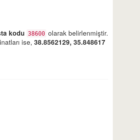
sta kodu
olarak belirlenmiştir.
38600
natları ise,
38.8562129, 35.848617